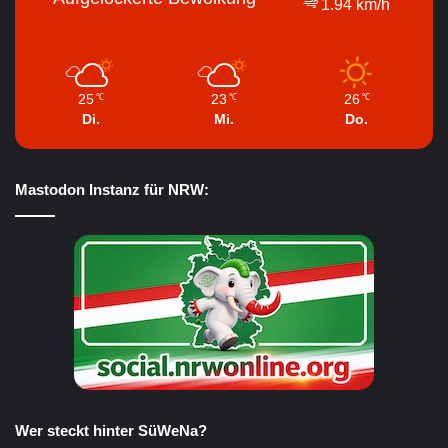
1.94 km/h
25
23
26
℃
℃
℃
Di.
Mi.
Do.
Mastodon Instanz für NRW:
Wer steckt hinter SüWeNa?