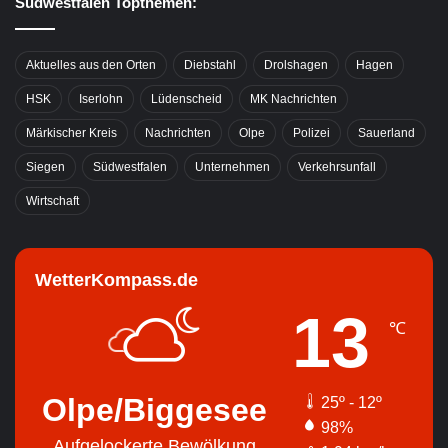
Südwestfalen Topthemen:
Aktuelles aus den Orten
Diebstahl
Drolshagen
Hagen
HSK
Iserlohn
Lüdenscheid
MK Nachrichten
Märkischer Kreis
Nachrichten
Olpe
Polizei
Sauerland
Siegen
Südwestfalen
Unternehmen
Verkehrsunfall
Wirtschaft
WetterKompass.de
13
℃
Olpe/Biggesee
25º - 12º
98%
Aufgelockerte Bewölkung