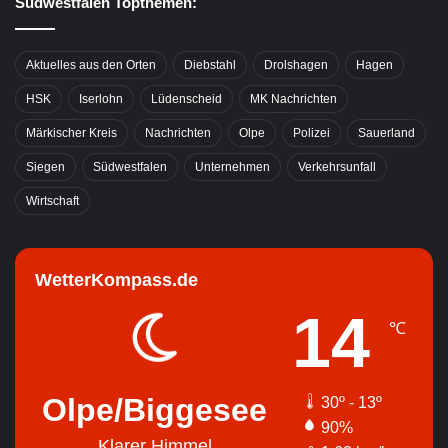
Südwestfalen Topthemen:
Aktuelles aus den Orten
Diebstahl
Drolshagen
Hagen
HSK
Iserlohn
Lüdenscheid
MK Nachrichten
Märkischer Kreis
Nachrichten
Olpe
Polizei
Sauerland
Siegen
Südwestfalen
Unternehmen
Verkehrsunfall
Wirtschaft
WetterKompass.de
14
℃
Olpe/Biggesee
30º - 13º
90%
Klarer Himmel