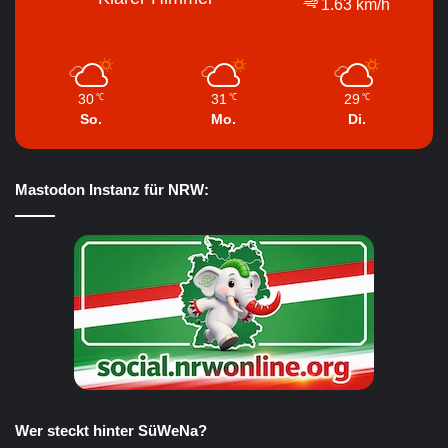
1.63 km/h
30
31
29
℃
℃
℃
So.
Mo.
Di.
Mastodon Instanz für NRW:
Wer steckt hinter SüWeNa?