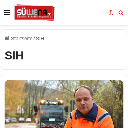
Auswahl
Skin u
Vo
Startseite
/
SIH
SIH