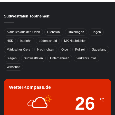
Südwestfalen Topthemen:
Aktuelles aus den Orten
Diebstahl
Drolshagen
Hagen
HSK
Iserlohn
Lüdenscheid
MK Nachrichten
Märkischer Kreis
Nachrichten
Olpe
Polizei
Sauerland
Siegen
Südwestfalen
Unternehmen
Verkehrsunfall
Wirtschaft
WetterKompass.de
26
℃