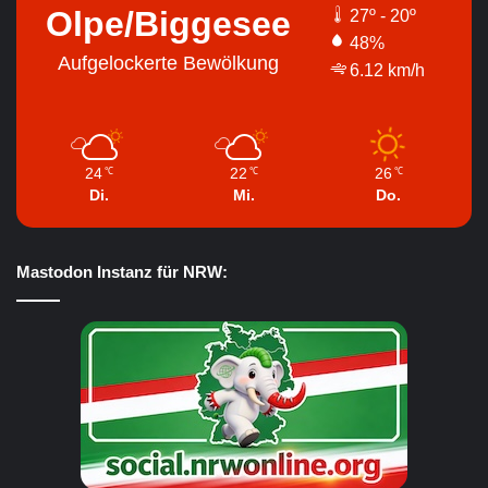
Olpe/Biggesee
27º - 20º
48%
Aufgelockerte Bewölkung
6.12 km/h
24
22
26
℃
℃
℃
Di.
Mi.
Do.
Mastodon Instanz für NRW: