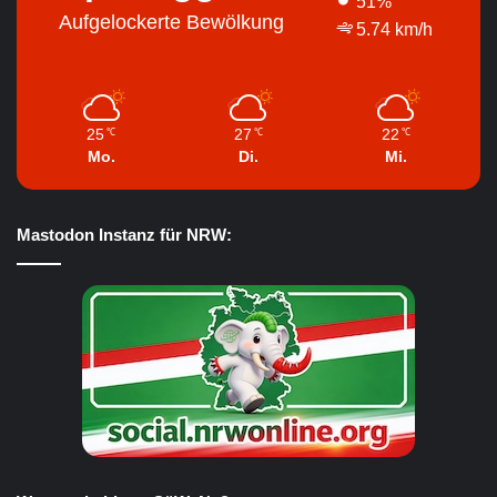
51%
Aufgelockerte Bewölkung
5.74 km/h
25
27
22
℃
℃
℃
Mo.
Di.
Mi.
Mastodon Instanz für NRW: