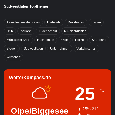
Südwestfalen Topthemen:
Aktuelles aus den Orten
Diebstahl
Drolshagen
Hagen
HSK
Iserlohn
Lüdenscheid
MK Nachrichten
Märkischer Kreis
Nachrichten
Olpe
Polizei
Sauerland
Siegen
Südwestfalen
Unternehmen
Verkehrsunfall
Wirtschaft
WetterKompass.de
25
℃
Olpe/Biggesee
25º - 21º