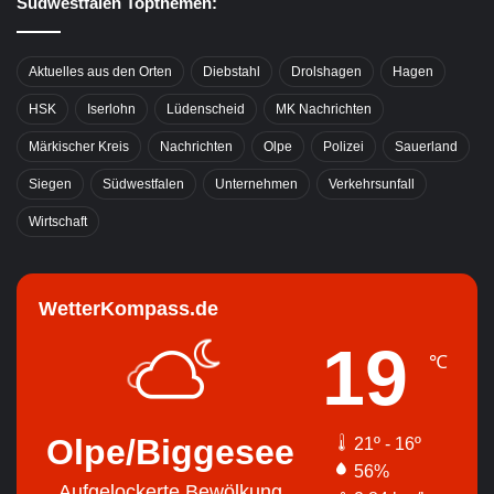
Südwestfalen Topthemen:
Aktuelles aus den Orten
Diebstahl
Drolshagen
Hagen
HSK
Iserlohn
Lüdenscheid
MK Nachrichten
Märkischer Kreis
Nachrichten
Olpe
Polizei
Sauerland
Siegen
Südwestfalen
Unternehmen
Verkehrsunfall
Wirtschaft
WetterKompass.de
19
℃
Olpe/Biggesee
21º - 16º
56%
Aufgelockerte Bewölkung