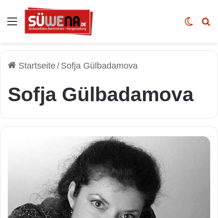
Auswahl
Skin u
Vo
Startseite
/
Sofja Gülbadamova
Sofja Gülbadamova