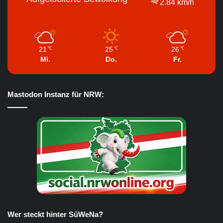
2.84 km/h
21
25
26
℃
℃
℃
Mi.
Do.
Fr.
Mastodon Instanz für NRW:
Wer steckt hinter SüWeNa?