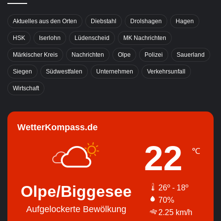
Aktuelles aus den Orten
Diebstahl
Drolshagen
Hagen
HSK
Iserlohn
Lüdenscheid
MK Nachrichten
Märkischer Kreis
Nachrichten
Olpe
Polizei
Sauerland
Siegen
Südwestfalen
Unternehmen
Verkehrsunfall
Wirtschaft
WetterKompass.de
22
℃
Olpe/Biggesee
26º - 18º
70%
Aufgelockerte Bewölkung
2.25 km/h