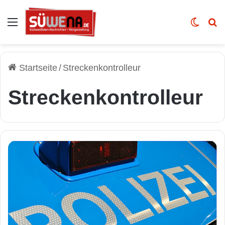
Auswahl
Skin u
Vo
Startseite
/
Streckenkontrolleur
Streckenkontrolleur