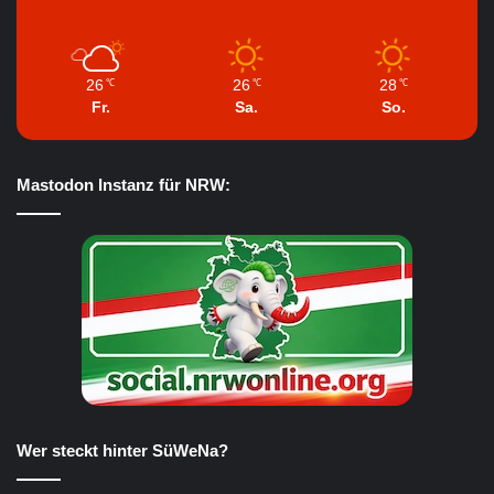
26
26
28
℃
℃
℃
Fr.
Sa.
So.
Mastodon Instanz für NRW:
Wer steckt hinter SüWeNa?