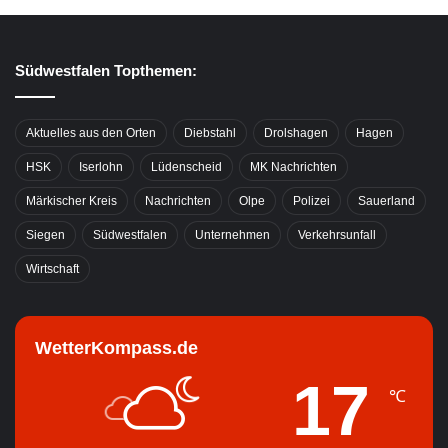
Südwestfalen Topthemen:
Aktuelles aus den Orten
Diebstahl
Drolshagen
Hagen
HSK
Iserlohn
Lüdenscheid
MK Nachrichten
Märkischer Kreis
Nachrichten
Olpe
Polizei
Sauerland
Siegen
Südwestfalen
Unternehmen
Verkehrsunfall
Wirtschaft
WetterKompass.de
17
℃