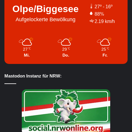
Olpe/Biggesee
27º - 16º
88%
Aufgelockerte Bewölkung
2.19 km/h
27
29
25
℃
℃
℃
Mi.
Do.
Fr.
Mastodon Instanz für NRW: