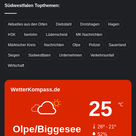
Südwestfalen Topthemen:
Aktuelles aus den Orten
Diebstahl
Drolshagen
Hagen
HSK
Iserlohn
Lüdenscheid
MK Nachrichten
Märkischer Kreis
Nachrichten
Olpe
Polizei
Sauerland
Siegen
Südwestfalen
Unternehmen
Verkehrsunfall
Wirtschaft
WetterKompass.de
25
℃
Olpe/Biggesee
26º - 21º
52%