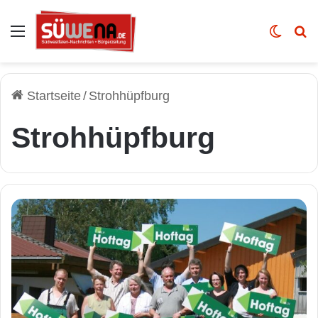
Auswahl
Skin u
Vo
Startseite
/
Strohhüpfburg
Strohhüpfburg