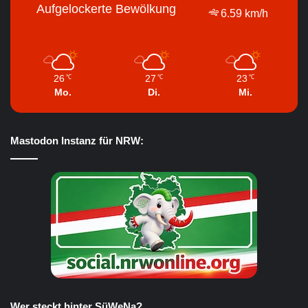
Aufgelockerte Bewölkung
6.59 km/h
26
27
23
℃
℃
℃
Mo.
Di.
Mi.
Mastodon Instanz für NRW:
Wer steckt hinter SüWeNa?