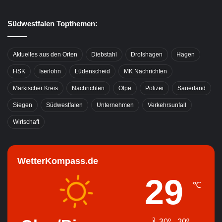
Südwestfalen Topthemen:
Aktuelles aus den Orten
Diebstahl
Drolshagen
Hagen
HSK
Iserlohn
Lüdenscheid
MK Nachrichten
Märkischer Kreis
Nachrichten
Olpe
Polizei
Sauerland
Siegen
Südwestfalen
Unternehmen
Verkehrsunfall
Wirtschaft
WetterKompass.de
29
℃
30º - 20º