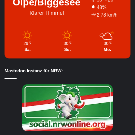
Olpe/Biggesee
48%
Klarer Himmel
2.78 km/h
29
30
30
℃
℃
℃
Sa.
So.
Mo.
Mastodon Instanz für NRW: