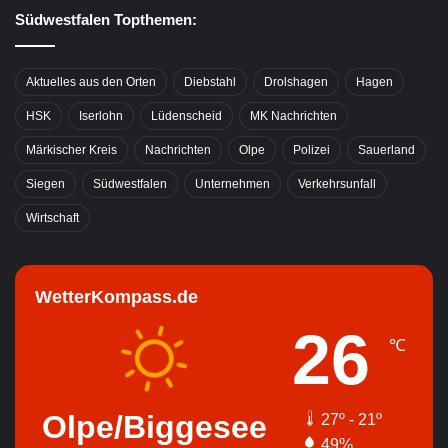
Südwestfalen Topthemen:
Aktuelles aus den Orten
Diebstahl
Drolshagen
Hagen
HSK
Iserlohn
Lüdenscheid
MK Nachrichten
Märkischer Kreis
Nachrichten
Olpe
Polizei
Sauerland
Siegen
Südwestfalen
Unternehmen
Verkehrsunfall
Wirtschaft
WetterKompass.de
26
℃
Olpe/Biggesee
27º - 21º
49%