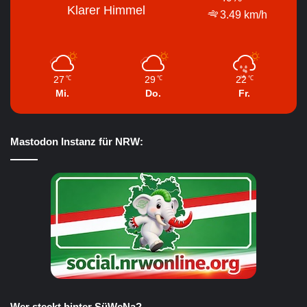
Klarer Himmel
3.49 km/h
27
29
22
℃
℃
℃
Mi.
Do.
Fr.
Mastodon Instanz für NRW:
Wer steckt hinter SüWeNa?