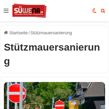
Auswahl
Skin u
Vo
Startseite
/
Stützmauersanierung
Stützmauersanierun
g