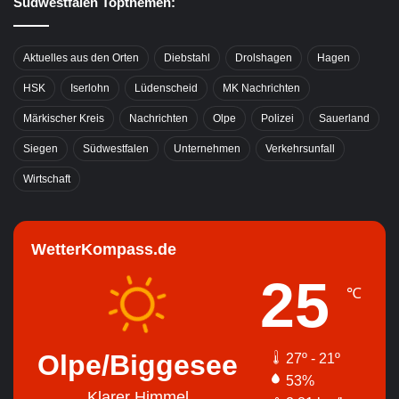
Südwestfalen Topthemen:
Aktuelles aus den Orten
Diebstahl
Drolshagen
Hagen
HSK
Iserlohn
Lüdenscheid
MK Nachrichten
Märkischer Kreis
Nachrichten
Olpe
Polizei
Sauerland
Siegen
Südwestfalen
Unternehmen
Verkehrsunfall
Wirtschaft
WetterKompass.de
25
℃
Olpe/Biggesee
27º - 21º
53%
Klarer Himmel