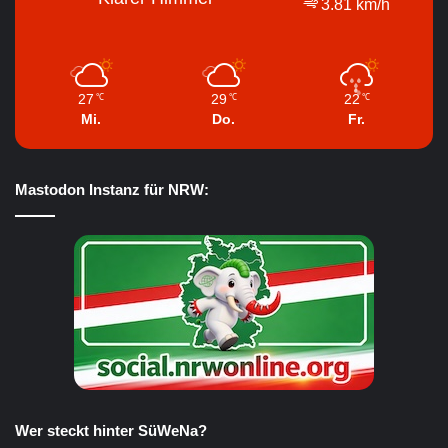
3.81 km/h
27
29
22
℃
℃
℃
Mi.
Do.
Fr.
Mastodon Instanz für NRW:
Wer steckt hinter SüWeNa?