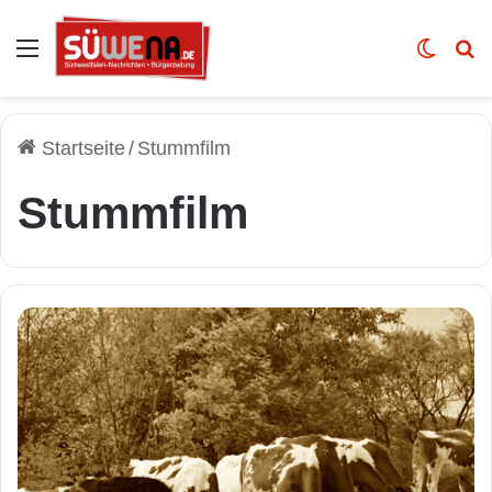
Auswahl
Skin u
Vo
Startseite
/
Stummfilm
Stummfilm