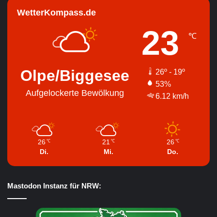
WetterKompass.de
23
℃
Olpe/Biggesee
26º - 19º
53%
Aufgelockerte Bewölkung
6.12 km/h
26
21
26
℃
℃
℃
Di.
Mi.
Do.
Mastodon Instanz für NRW: