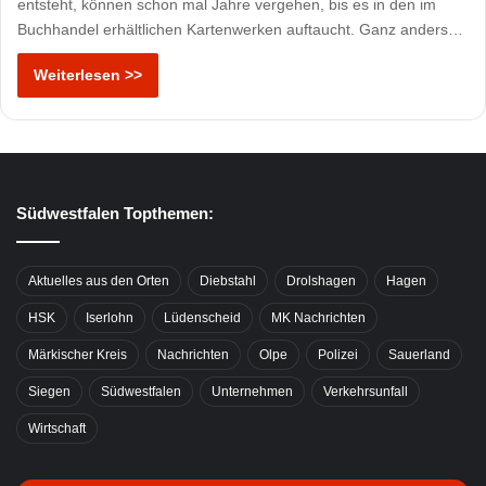
entsteht, können schon mal Jahre vergehen, bis es in den im
Buchhandel erhältlichen Kartenwerken auftaucht. Ganz anders…
Weiterlesen >>
Südwestfalen Topthemen:
Aktuelles aus den Orten
Diebstahl
Drolshagen
Hagen
HSK
Iserlohn
Lüdenscheid
MK Nachrichten
Märkischer Kreis
Nachrichten
Olpe
Polizei
Sauerland
Siegen
Südwestfalen
Unternehmen
Verkehrsunfall
Wirtschaft