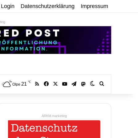
Login
Datenschutzerklärung
Impressum
ing
℃
RSS
Facebook
X
YouTube
Telegram
21
Mastodon
Skin umschalten
Volltextsuche:
Olpe
ARKM.marketing