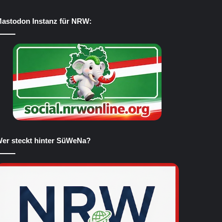
astodon Instanz für NRW:
er steckt hinter SüWeNa?