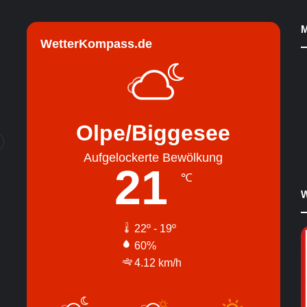
M
WetterKompass.de
Olpe/Biggesee
Aufgelockerte Bewölkung
21
℃
W
22º - 19º
60%
4.12 km/h