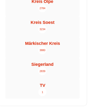
Kreis Olpe
2784
Kreis Soest
3234
Märkischer Kreis
3880
Siegerland
2839
TV
1