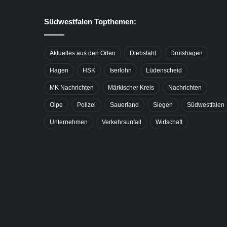
Südwestfalen Topthemen:
Aktuelles aus den Orten
Diebstahl
Drolshagen
Hagen
HSK
Iserlohn
Lüdenscheid
MK Nachrichten
Märkischer Kreis
Nachrichten
Olpe
Polizei
Sauerland
Siegen
Südwestfalen
Unternehmen
Verkehrsunfall
Wirtschaft