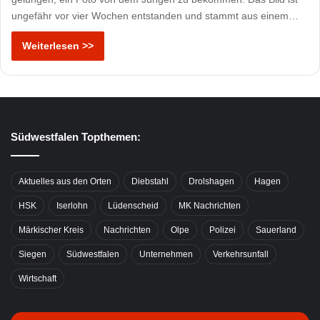
ungefähr vor vier Wochen entstanden und stammt aus einem…
Weiterlesen >>
Südwestfalen Topthemen:
Aktuelles aus den Orten
Diebstahl
Drolshagen
Hagen
HSK
Iserlohn
Lüdenscheid
MK Nachrichten
Märkischer Kreis
Nachrichten
Olpe
Polizei
Sauerland
Siegen
Südwestfalen
Unternehmen
Verkehrsunfall
Wirtschaft