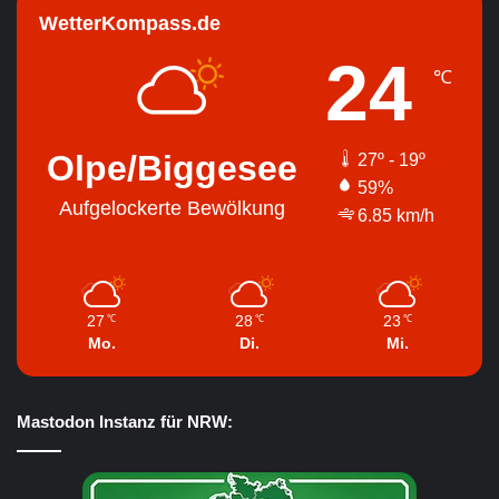
WetterKompass.de
24
℃
Olpe/Biggesee
27º - 19º
59%
Aufgelockerte Bewölkung
6.85 km/h
27
28
23
℃
℃
℃
Mo.
Di.
Mi.
Mastodon Instanz für NRW: