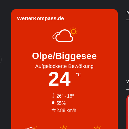
M
WetterKompass.de
Olpe/Biggesee
Aufgelockerte Bewölkung
24
℃
W
26º - 18º
55%
2.88 km/h