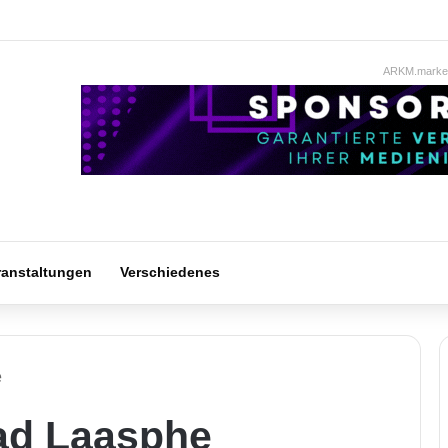
ARKM.market
ranstaltungen
Verschiedenes
e
ad Laasphe