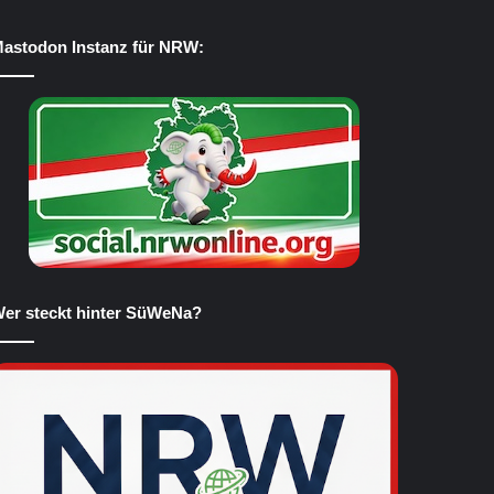
astodon Instanz für NRW:
er steckt hinter SüWeNa?