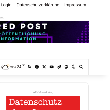
Login
Datenschutzerklärung
Impressum
ing
℃
RSS
Facebook
X
YouTube
Telegram
24
Mastodon
Skin umschalten
Volltextsuche:
Olpe
ARKM.marketing