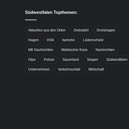
Südwestfalen Topthemen:
Aktuelles aus den Orten
Diebstahl
Drolshagen
Hagen
HSK
Iserlohn
Lüdenscheid
MK Nachrichten
Märkischer Kreis
Nachrichten
Olpe
Polizei
Sauerland
Siegen
Südwestfalen
Unternehmen
Verkehrsunfall
Wirtschaft