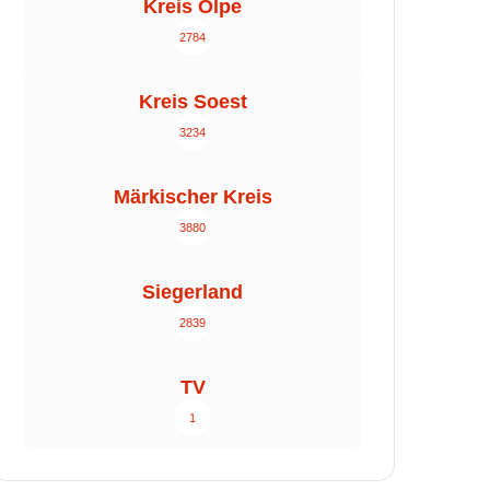
Kreis Olpe
2784
Kreis Soest
3234
Märkischer Kreis
3880
Siegerland
2839
TV
1