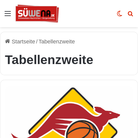
Auswahl
Skin u
Vo
Startseite
/
Tabellenzweite
Tabellenzweite