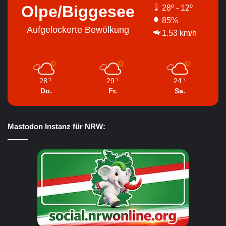
Olpe/Biggesee
28º - 12º
85%
Aufgelockerte Bewölkung
1.53 km/h
28
29
24
℃
℃
℃
Do.
Fr.
Sa.
Mastodon Instanz für NRW: