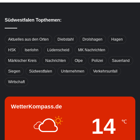
Südwestfalen Topthemen:
Aktuelles aus den Orten
Diebstahl
Drolshagen
Hagen
HSK
Iserlohn
Lüdenscheid
MK Nachrichten
Märkischer Kreis
Nachrichten
Olpe
Polizei
Sauerland
Siegen
Südwestfalen
Unternehmen
Verkehrsunfall
Wirtschaft
WetterKompass.de
14
℃