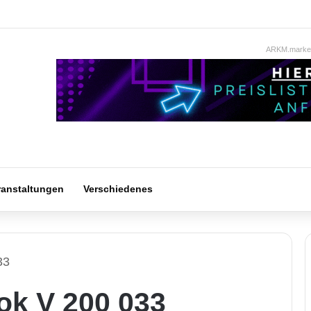
ARKM.market
ranstaltungen
Verschiedenes
33
lok V 200 033