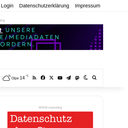
Login
Datenschutzerklärung
Impressum
ing
℃
RSS
Facebook
X
YouTube
Telegram
14
Mastodon
Skin umschalten
Volltextsuche:
Olpe
ARKM.marketing