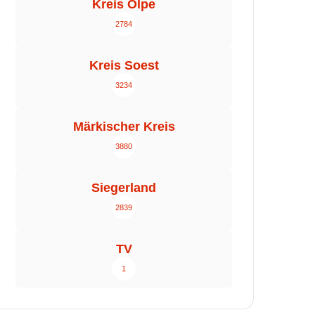
Kreis Olpe
2784
Kreis Soest
3234
Märkischer Kreis
3880
Siegerland
2839
TV
1