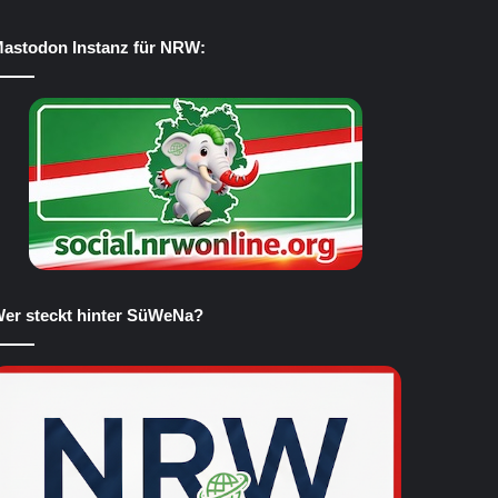
astodon Instanz für NRW:
er steckt hinter SüWeNa?