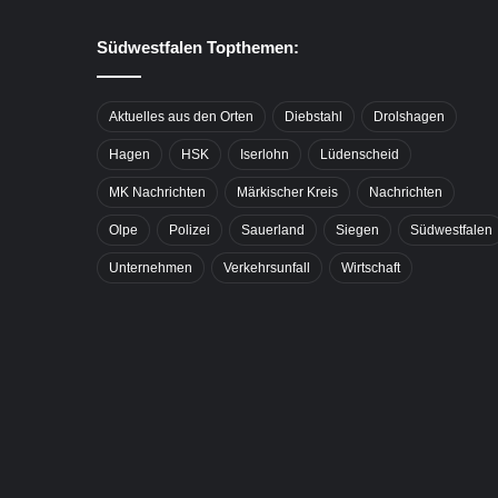
Südwestfalen Topthemen:
Aktuelles aus den Orten
Diebstahl
Drolshagen
Hagen
HSK
Iserlohn
Lüdenscheid
MK Nachrichten
Märkischer Kreis
Nachrichten
Olpe
Polizei
Sauerland
Siegen
Südwestfalen
Unternehmen
Verkehrsunfall
Wirtschaft