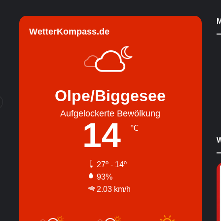
M
WetterKompass.de
Olpe/Biggesee
Aufgelockerte Bewölkung
14
℃
W
27º - 14º
93%
2.03 km/h