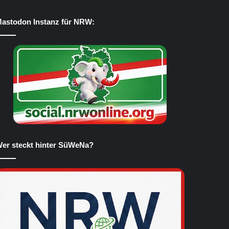
astodon Instanz für NRW:
er steckt hinter SüWeNa?