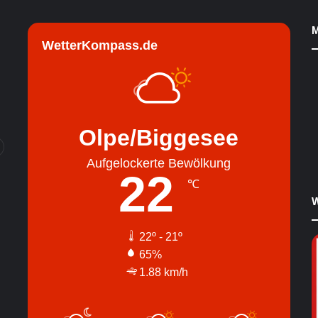
M
WetterKompass.de
Olpe/Biggesee
Aufgelockerte Bewölkung
22
℃
W
22º - 21º
65%
1.88 km/h