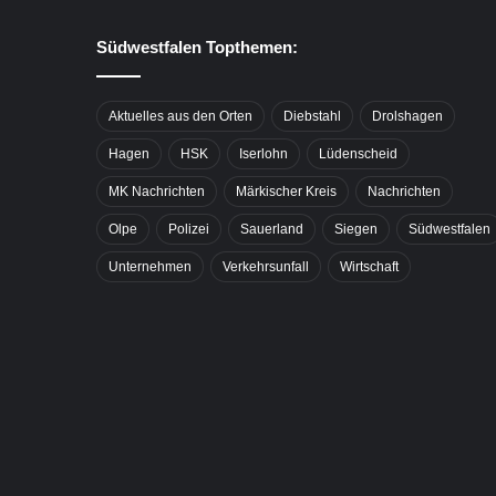
Südwestfalen Topthemen:
Aktuelles aus den Orten
Diebstahl
Drolshagen
Hagen
HSK
Iserlohn
Lüdenscheid
MK Nachrichten
Märkischer Kreis
Nachrichten
Olpe
Polizei
Sauerland
Siegen
Südwestfalen
Unternehmen
Verkehrsunfall
Wirtschaft