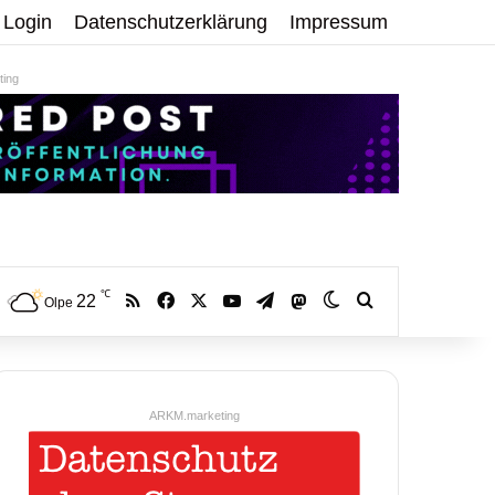
Login
Datenschutzerklärung
Impressum
ing
℃
RSS
Facebook
X
YouTube
Telegram
22
Mastodon
Skin umschalten
Volltextsuche:
Olpe
ARKM.marketing