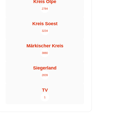
Kreis Olpe
2784
Kreis Soest
3234
Märkischer Kreis
3880
Siegerland
2839
TV
1