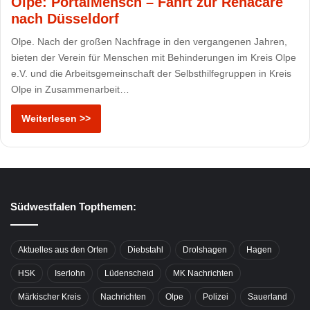
Olpe: PortalMensch – Fahrt zur Rehacare
nach Düsseldorf
Olpe. Nach der großen Nachfrage in den vergangenen Jahren,
bieten der Verein für Menschen mit Behinderungen im Kreis Olpe
e.V. und die Arbeitsgemeinschaft der Selbsthilfegruppen in Kreis
Olpe in Zusammenarbeit…
Weiterlesen >>
Südwestfalen Topthemen:
Aktuelles aus den Orten
Diebstahl
Drolshagen
Hagen
HSK
Iserlohn
Lüdenscheid
MK Nachrichten
Märkischer Kreis
Nachrichten
Olpe
Polizei
Sauerland