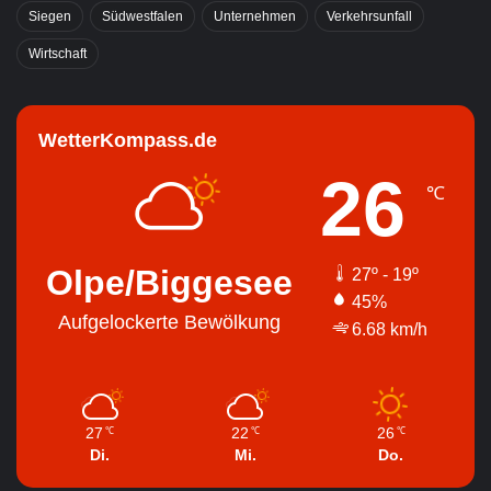
Siegen
Südwestfalen
Unternehmen
Verkehrsunfall
Wirtschaft
WetterKompass.de
26
℃
Olpe/Biggesee
27º - 19º
45%
Aufgelockerte Bewölkung
6.68 km/h
27
22
26
℃
℃
℃
Di.
Mi.
Do.