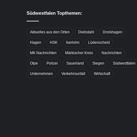
Südwestfalen Topthemen:
Aktuelles aus den Orten
Diebstahl
Drolshagen
Hagen
HSK
Iserlohn
Lüdenscheid
MK Nachrichten
Märkischer Kreis
Nachrichten
Olpe
Polizei
Sauerland
Siegen
Südwestfalen
Unternehmen
Verkehrsunfall
Wirtschaft