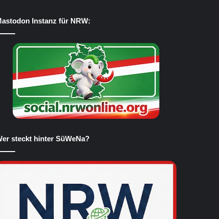
astodon Instanz für NRW:
er steckt hinter SüWeNa?