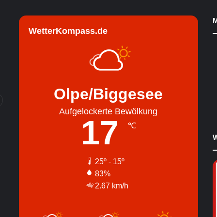
M
WetterKompass.de
Olpe/Biggesee
Aufgelockerte Bewölkung
17
℃
W
25º - 15º
83%
2.67 km/h