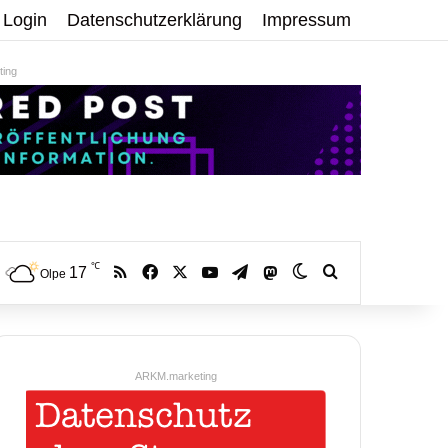
Login
Datenschutzerklärung
Impressum
ing
℃
RSS
Facebook
X
YouTube
Telegram
17
Mastodon
Skin umschalten
Volltextsuche:
Olpe
ARKM.marketing