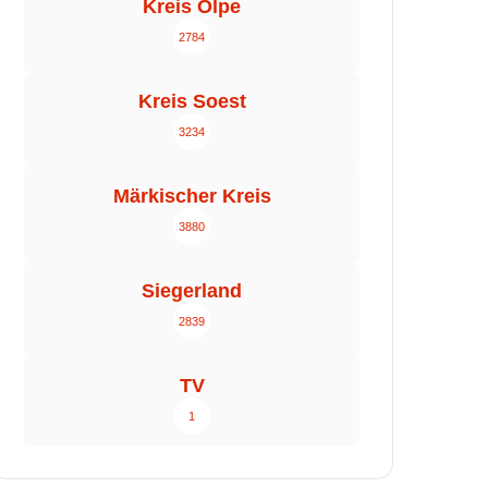
Kreis Olpe
2784
Kreis Soest
3234
Märkischer Kreis
3880
Siegerland
2839
TV
1