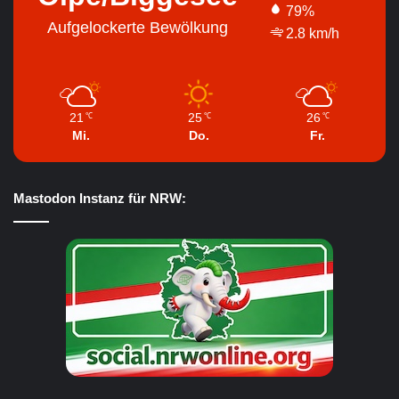
79%
Aufgelockerte Bewölkung
2.8 km/h
21
25
26
℃
℃
℃
Mi.
Do.
Fr.
Mastodon Instanz für NRW: