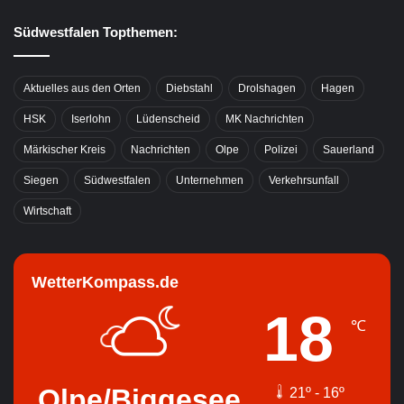
Südwestfalen Topthemen:
Aktuelles aus den Orten
Diebstahl
Drolshagen
Hagen
HSK
Iserlohn
Lüdenscheid
MK Nachrichten
Märkischer Kreis
Nachrichten
Olpe
Polizei
Sauerland
Siegen
Südwestfalen
Unternehmen
Verkehrsunfall
Wirtschaft
WetterKompass.de
18
℃
Olpe/Biggesee
21º - 16º