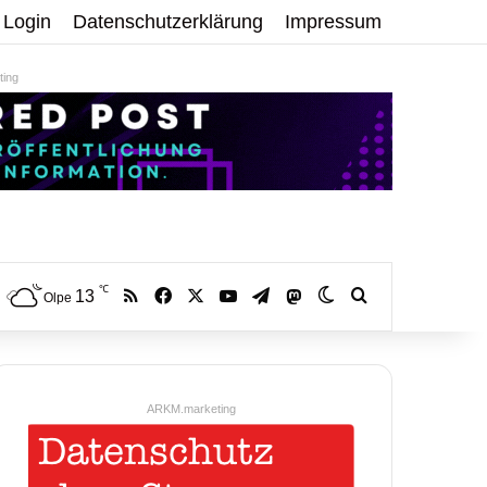
Login
Datenschutzerklärung
Impressum
ing
℃
RSS
Facebook
X
YouTube
Telegram
13
Mastodon
Skin umschalten
Volltextsuche:
Olpe
ARKM.marketing