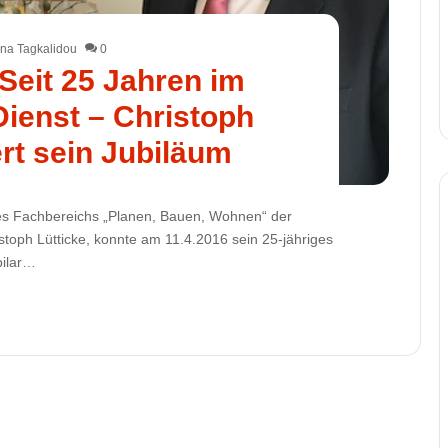
na Tagkalidou
0
Seit 25 Jahren im
Dienst – Christoph
ert sein Jubiläum
es Fachbereichs „Planen, Bauen, Wohnen“ der
toph Lütticke, konnte am 11.4.2016 sein 25-jähriges
bilar…