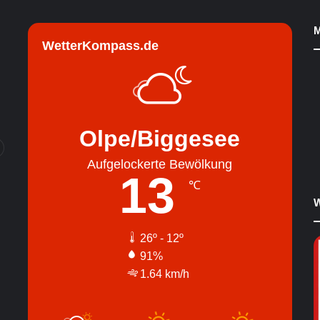
M
WetterKompass.de
Olpe/Biggesee
Aufgelockerte Bewölkung
13
℃
W
26º - 12º
91%
1.64 km/h