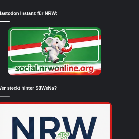
astodon Instanz für NRW:
er steckt hinter SüWeNa?