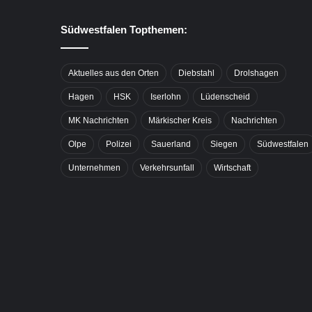
Südwestfalen Topthemen:
Aktuelles aus den Orten
Diebstahl
Drolshagen
Hagen
HSK
Iserlohn
Lüdenscheid
MK Nachrichten
Märkischer Kreis
Nachrichten
Olpe
Polizei
Sauerland
Siegen
Südwestfalen
Unternehmen
Verkehrsunfall
Wirtschaft