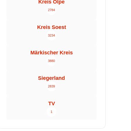
Kreis Olpe
2784
Kreis Soest
3234
Märkischer Kreis
3880
Siegerland
2839
TV
1