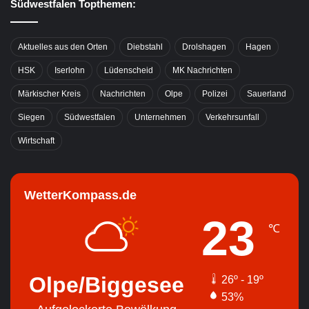
Südwestfalen Topthemen:
Aktuelles aus den Orten
Diebstahl
Drolshagen
Hagen
HSK
Iserlohn
Lüdenscheid
MK Nachrichten
Märkischer Kreis
Nachrichten
Olpe
Polizei
Sauerland
Siegen
Südwestfalen
Unternehmen
Verkehrsunfall
Wirtschaft
WetterKompass.de
23
℃
Olpe/Biggesee
26º - 19º
53%