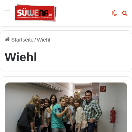
Auswahl
Skin u
Vo
Startseite
/
Wiehl
Wiehl