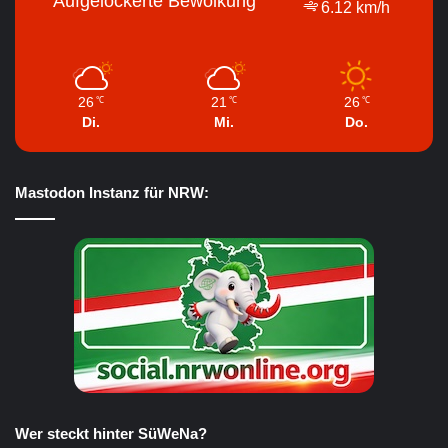
Aufgelockerte Bewölkung
6.12 km/h
26
21
26
℃
℃
℃
Di.
Mi.
Do.
Mastodon Instanz für NRW:
Wer steckt hinter SüWeNa?