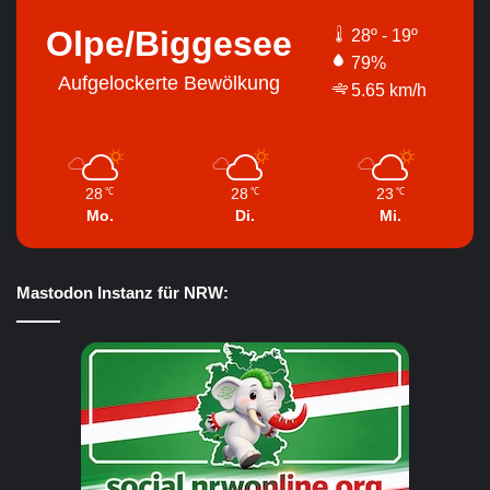
Olpe/Biggesee
28º - 19º
79%
Aufgelockerte Bewölkung
5.65 km/h
28
28
23
℃
℃
℃
Mo.
Di.
Mi.
Mastodon Instanz für NRW: