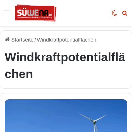
Auswahl
Skin u
Vo
Startseite
/
Windkraftpotentialflächen
Windkraftpotentialflä
chen