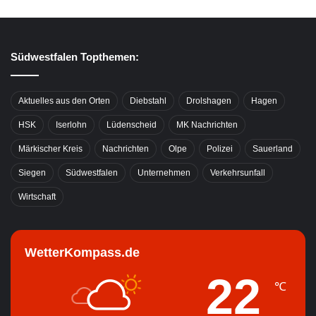
Südwestfalen Topthemen:
Aktuelles aus den Orten
Diebstahl
Drolshagen
Hagen
HSK
Iserlohn
Lüdenscheid
MK Nachrichten
Märkischer Kreis
Nachrichten
Olpe
Polizei
Sauerland
Siegen
Südwestfalen
Unternehmen
Verkehrsunfall
Wirtschaft
WetterKompass.de
22
℃