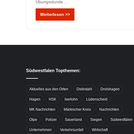
Übungsstunde…
Weiterlesen >>
Südwestfalen Topthemen:
Aktuelles aus den Orten
Diebstahl
Drolshagen
Hagen
HSK
Iserlohn
Lüdenscheid
MK Nachrichten
Märkischer Kreis
Nachrichten
Olpe
Polizei
Sauerland
Siegen
Südwestfalen
Unternehmen
Verkehrsunfall
Wirtschaft