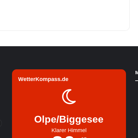
M
WetterKompass.de
Olpe/Biggesee
Klarer Himmel