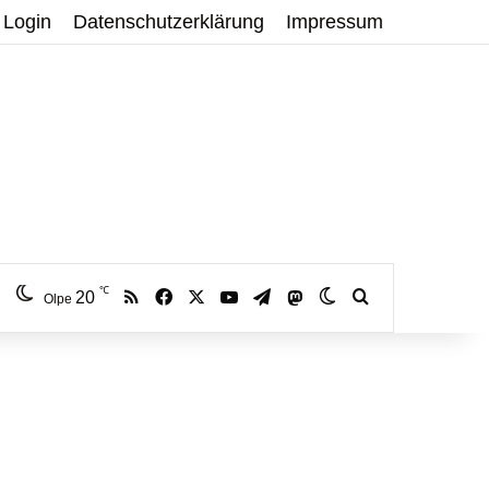
Login
Datenschutzerklärung
Impressum
℃
RSS
Facebook
X
YouTube
Telegram
20
Mastodon
Skin umschalten
Volltextsuche:
Olpe