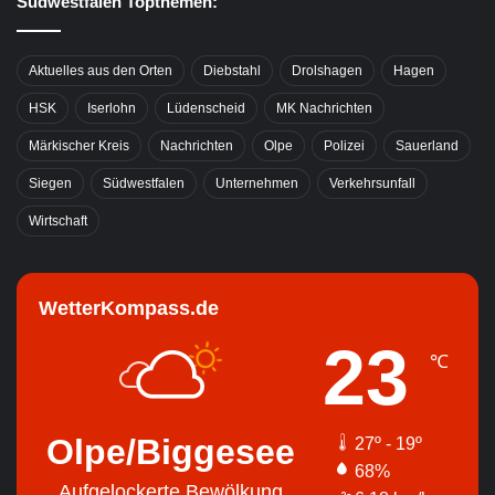
Südwestfalen Topthemen:
Aktuelles aus den Orten
Diebstahl
Drolshagen
Hagen
HSK
Iserlohn
Lüdenscheid
MK Nachrichten
Märkischer Kreis
Nachrichten
Olpe
Polizei
Sauerland
Siegen
Südwestfalen
Unternehmen
Verkehrsunfall
Wirtschaft
WetterKompass.de
23
℃
Olpe/Biggesee
27º - 19º
68%
Aufgelockerte Bewölkung