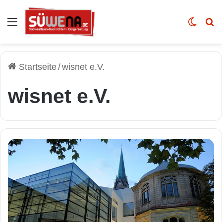
Auswahl
Skin u
Vo
Startseite
/
wisnet e.V.
wisnet e.V.