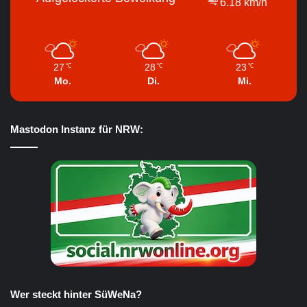
6.18 km/h
27
28
23
℃
℃
℃
Mo.
Di.
Mi.
Mastodon Instanz für NRW:
Wer steckt hinter SüWeNa?