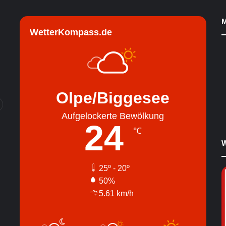
M
WetterKompass.de
Olpe/Biggesee
Aufgelockerte Bewölkung
24
℃
W
25º - 20º
50%
5.61 km/h