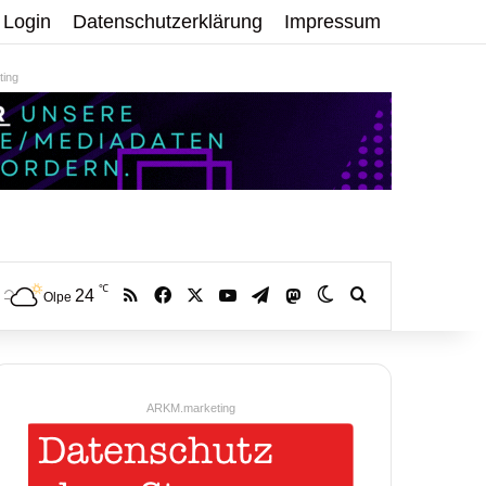
Login
Datenschutzerklärung
Impressum
ing
℃
RSS
Facebook
X
YouTube
Telegram
24
Mastodon
Skin umschalten
Volltextsuche:
Olpe
ARKM.marketing