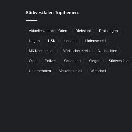
Südwestfalen Topthemen:
Aktuelles aus den Orten
Diebstahl
Drolshagen
Hagen
HSK
Iserlohn
Lüdenscheid
MK Nachrichten
Märkischer Kreis
Nachrichten
Olpe
Polizei
Sauerland
Siegen
Südwestfalen
Unternehmen
Verkehrsunfall
Wirtschaft