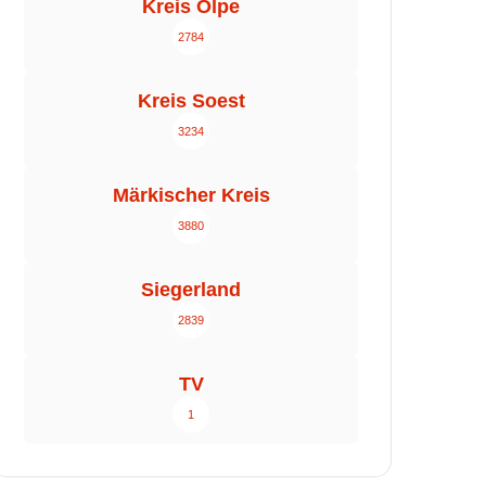
Kreis Olpe
2784
Kreis Soest
3234
Märkischer Kreis
3880
Siegerland
2839
TV
1