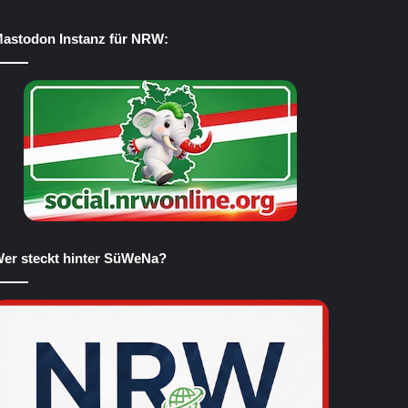
astodon Instanz für NRW:
er steckt hinter SüWeNa?