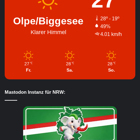
27
Olpe/Biggesee
28º - 19º
49%
Klarer Himmel
4.01 km/h
27
28
28
℃
℃
℃
Fr.
Sa.
So.
Mastodon Instanz für NRW: