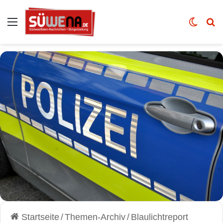
Auswahl
Skin u
Vo
Startseite
/
Themen-Archiv
/
Blaulichtreport