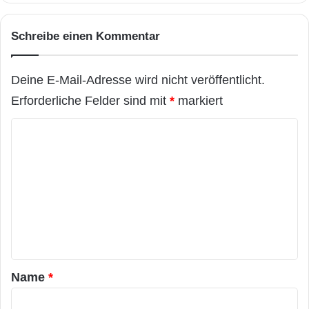
Schreibe einen Kommentar
Deine E-Mail-Adresse wird nicht veröffentlicht.
Erforderliche Felder sind mit
*
markiert
K
o
m
m
e
n
t
a
Name
*
r