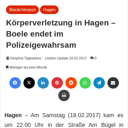
Blaulichtreport
Hagen
Körperverletzung in Hagen –
Boele endet im
Polizeigewahrsam
Despina Tagkalidou
Letztes Update 20.02.2017
0
Weniger als eine Minute
Facebook
X
LinkedIn
Pinterest
Reddit
WhatsApp
Telegram
Per Mail weiterleiten
Drucken
Hagen
– Am Samstag (18.02.2017) kam es
um 22.00 Uhr in der Straße Am Bügel in