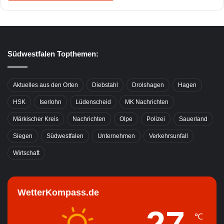
Südwestfalen Topthemen:
Aktuelles aus den Orten
Diebstahl
Drolshagen
Hagen
HSK
Iserlohn
Lüdenscheid
MK Nachrichten
Märkischer Kreis
Nachrichten
Olpe
Polizei
Sauerland
Siegen
Südwestfalen
Unternehmen
Verkehrsunfall
Wirtschaft
WetterKompass.de
℃