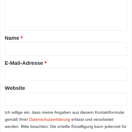
m
e
n
t
a
Name
*
r
*
E-Mail-Adresse
*
Website
Ich willige ein, dass meine Angaben aus diesem Kontaktformular
gemäß Ihrer
Datenschutzerklärung
erfasst und verarbeitet
werden. Bitte beachten: Die erteilte Einwilligung kann jederzeit für