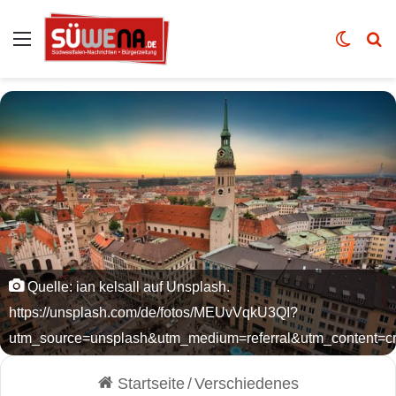
Auswahl
Skin u
Vo
Quelle: ian kelsall auf Unsplash.
https://unsplash.com/de/fotos/MEUvVqkU3QI?
utm_source=unsplash&utm_medium=referral&utm_content=cr
Startseite
/
Verschiedenes