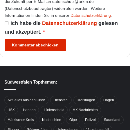
die Zukunft per E-Mail an datenschutz@arkm.de
(Datenschutzbeauftragter) widerrufen werden. Weitere
Informationen finden Sie in unserer
Datenschutzerklärung
.
Ich habe die
Datenschutzerklärung
gelesen
und akzeptiert.
*
Südwestfalen Topthemen:
Aktuelles aus den Orten
Diebstahl
Drolshagen
Hagen
HSK
Iserlohn
Lüdenscheid
MK Nachrichten
Märkischer Kreis
Nachrichten
Olpe
Polizei
Sauerland
Siegen
Südwestfalen
Unternehmen
Verkehrsunfall