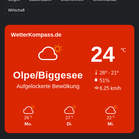
Wirtschaft
WetterKompass.de
24
℃
Olpe/Biggesee
26º - 21º
51%
Aufgelockerte Bewölkung
6.25 km/h
26
27
22
℃
℃
℃
Mo.
Di.
Mi.