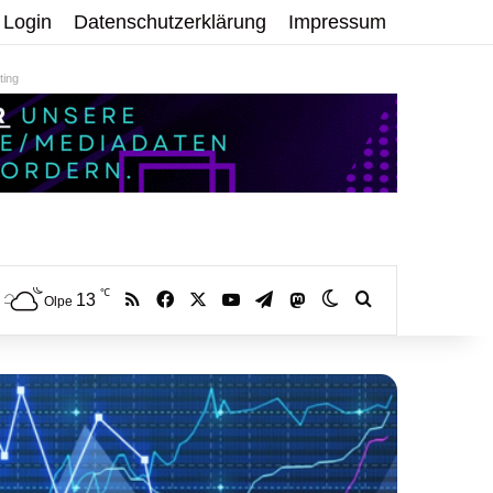
Login
Datenschutzerklärung
Impressum
ing
℃
RSS
Facebook
X
YouTube
Telegram
13
Mastodon
Skin umschalten
Volltextsuche:
Olpe