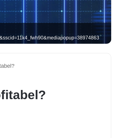
97&sscid=11k4_fwh90&mediapopup=38974863
tabel?
fitabel?