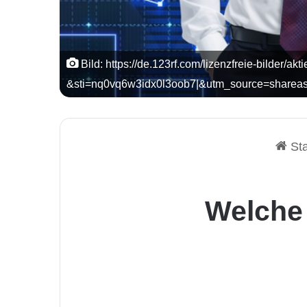
Bild: https://de.123rf.com/lizenzfreie-bilder/akt
&sti=nq0vq6w3idx0l3oob7|&utm_source=share
Sta
Welche 