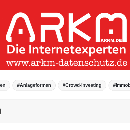
ien
Anlageformen
Crowd-Investing
Immob
Drucken