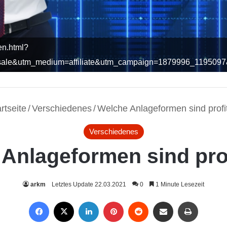
ien.html?
asale&utm_medium=affiliate&utm_campaign=1879996_11950
rtseite
/
Verschiedenes
/
Welche Anlageformen sind profi
Verschiedenes
Anlageformen sind pro
arkm
Letztes Update 22.03.2021
0
1 Minute Lesezeit
Facebook
X
LinkedIn
Pinterest
Reddit
Per Mail weiterleiten
Drucken