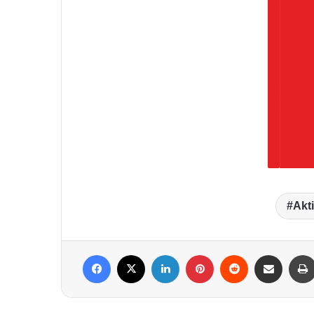
Akt
Facebook
X
LinkedIn
Pinterest
Reddit
Per Mail weiterleiten