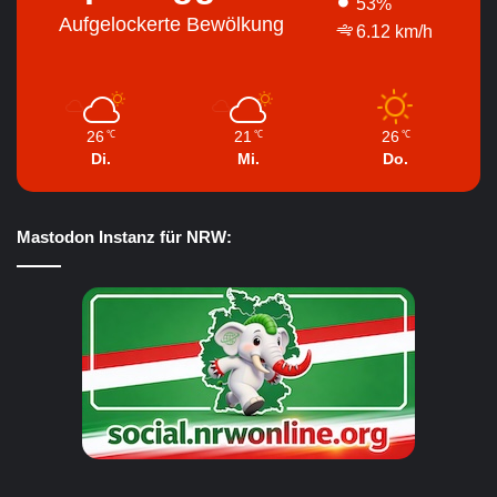
53%
Aufgelockerte Bewölkung
6.12 km/h
26
21
26
℃
℃
℃
Di.
Mi.
Do.
Mastodon Instanz für NRW: