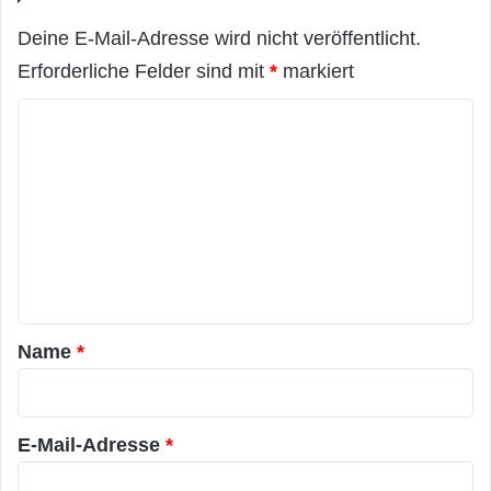
Deine E-Mail-Adresse wird nicht veröffentlicht.
Erforderliche Felder sind mit
*
markiert
K
o
m
m
e
n
t
a
Name
*
r
*
E-Mail-Adresse
*