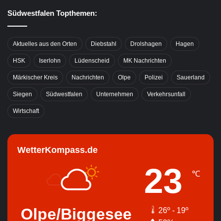
Südwestfalen Topthemen:
Aktuelles aus den Orten
Diebstahl
Drolshagen
Hagen
HSK
Iserlohn
Lüdenscheid
MK Nachrichten
Märkischer Kreis
Nachrichten
Olpe
Polizei
Sauerland
Siegen
Südwestfalen
Unternehmen
Verkehrsunfall
Wirtschaft
WetterKompass.de
23
℃
Olpe/Biggesee
26º - 19º