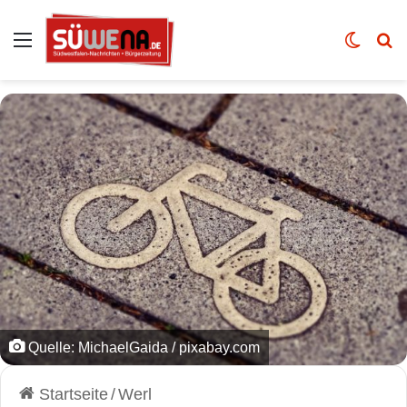
Auswahl
Skin u
Vo
Quelle: MichaelGaida / pixabay.com
Startseite
/
Werl