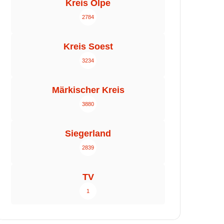
Kreis Olpe
2784
Kreis Soest
3234
Märkischer Kreis
3880
Siegerland
2839
TV
1