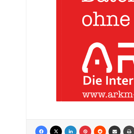
Facebook
X
LinkedIn
Pinterest
Reddit
Per Mail weiterleiten