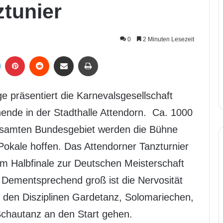
ztunier
0
2 Minuten Lesezeit
LinkedIn
Pinterest
Reddit
Per Mail weiterleiten
Drucken
 präsentiert die Karnevalsgesellschaft
ende in der Stadthalle Attendorn. Ca. 1000
samten Bundesgebiet werden die Bühne
 Pokale hoffen. Das Attendorner Tanzturnier
 am Halbfinale zur Deutschen Meisterschaft
. Dementsprechend groß ist die Nervosität
in den Disziplinen Gardetanz, Solomariechen,
chautanz an den Start gehen.