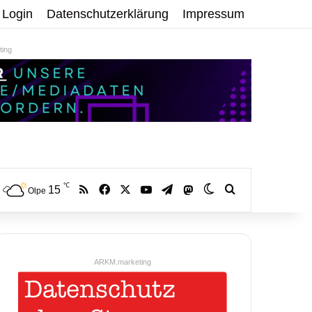
Login
Datenschutzerklärung
Impressum
ing
℃
RSS
Facebook
X
YouTube
Telegram
15
Mastodon
Skin umschalten
Volltextsuche:
Olpe
ARKM.marketing