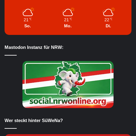
21
21
22
℃
℃
℃
So.
Mo.
Di.
Mastodon Instanz für NRW:
Wer steckt hinter SüWeNa?