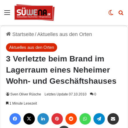
Auswahl
Skin u
Vo
Startseite
/
Aktuelles aus den Orten
Aktuelles aus den Orten
3 Verletzte beim Brand im
Lagerraum eines Neheimer
Wohn- und Geschäftshauses
Sven Oliver Rüsche
Letztes Update 07.10.2010
0
1 Minute Lesezeit
Facebook
X
LinkedIn
Pinterest
Reddit
WhatsApp
Telegram
Per Mail weiterleiten
Drucken