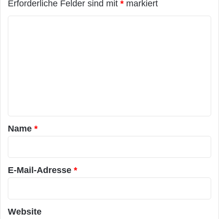
Erforderliche Felder sind mit
*
markiert
K
o
m
m
e
n
t
a
Name
*
r
*
E-Mail-Adresse
*
Website