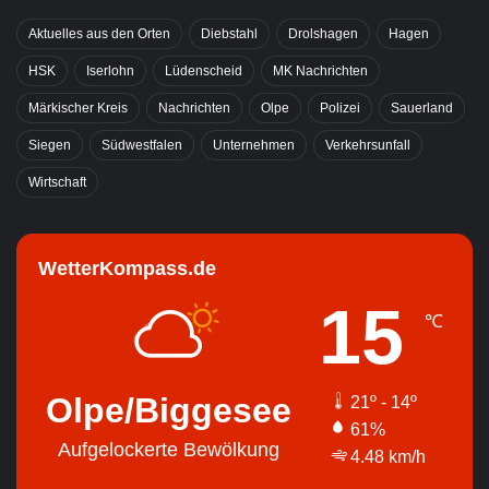
Aktuelles aus den Orten
Diebstahl
Drolshagen
Hagen
HSK
Iserlohn
Lüdenscheid
MK Nachrichten
Märkischer Kreis
Nachrichten
Olpe
Polizei
Sauerland
Siegen
Südwestfalen
Unternehmen
Verkehrsunfall
Wirtschaft
WetterKompass.de
15
℃
Olpe/Biggesee
21º - 14º
61%
Aufgelockerte Bewölkung
4.48 km/h