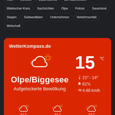
Märkischer Kreis
Nachrichten
Olpe
Polizei
Sauerland
Siegen
Südwestfalen
Unternehmen
Verkehrsunfall
Wirtschaft
WetterKompass.de
15
℃
Olpe/Biggesee
21º - 14º
61%
Aufgelockerte Bewölkung
4.48 km/h
21
21
22
℃
℃
℃