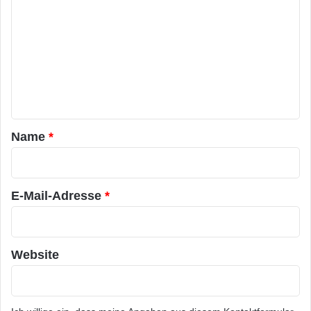
o
m
m
e
n
t
a
Name
*
r
*
E-Mail-Adresse
*
Website