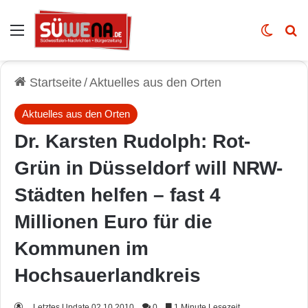
Auswahl
Skin u
Vo
Startseite
/
Aktuelles aus den Orten
Aktuelles aus den Orten
Dr. Karsten Rudolph: Rot-
Grün in Düsseldorf will NRW-
Städten helfen – fast 4
Millionen Euro für die
Kommunen im
Hochsauerlandkreis
Letztes Update 02.10.2010
0
1 Minute Lesezeit