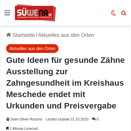
Auswahl
Skin u
Vo
Startseite
/
Aktuelles aus den Orten
Aktuelles aus den Orten
Gute Ideen für gesunde Zähne
Ausstellung zur
Zahngesundheit im Kreishaus
Meschede endet mit
Urkunden und Preisvergabe
Sven Oliver Rüsche
Letztes Update 31.10.2010
0
1 Minute Lesezeit