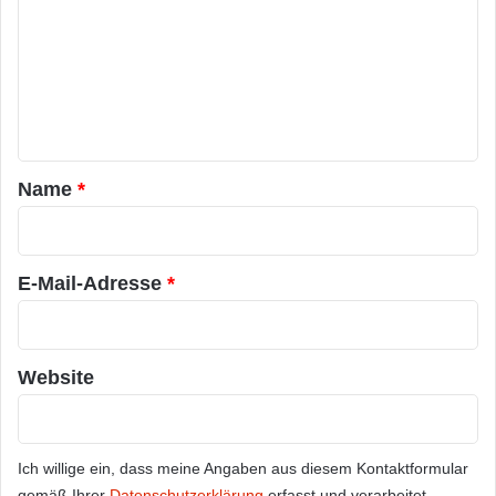
m
m
e
n
t
a
Name
*
r
*
E-Mail-Adresse
*
Website
Ich willige ein, dass meine Angaben aus diesem Kontaktformular
gemäß Ihrer
Datenschutzerklärung
erfasst und verarbeitet