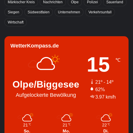
Märkischer Kreis
Nachrichten
Olpe
Polizei
Sauerland
Siegen
Südwestfalen
Unternehmen
Verkehrsunfall
Wirtschaft
WetterKompass.de
15
℃
Olpe/Biggesee
21º - 14º
62%
Aufgelockerte Bewölkung
3.97 km/h
21
21
22
℃
℃
℃
So.
Mo.
Di.