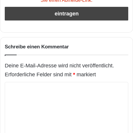
Sie einen Abmelde-Link.
Schreibe einen Kommentar
Deine E-Mail-Adresse wird nicht veröffentlicht.
Erforderliche Felder sind mit
*
markiert
K
o
m
m
e
n