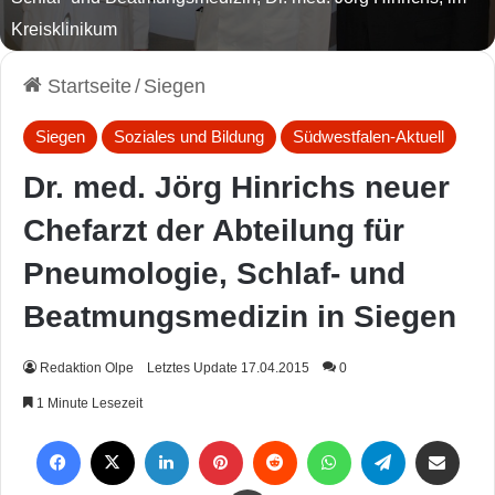
Kreisklinikum
Startseite
/
Siegen
Siegen
Soziales und Bildung
Südwestfalen-Aktuell
Dr. med. Jörg Hinrichs neuer
Chefarzt der Abteilung für
Pneumologie, Schlaf- und
Beatmungsmedizin in Siegen
Redaktion Olpe
Letztes Update 17.04.2015
0
1 Minute Lesezeit
Facebook
X
LinkedIn
Pinterest
Reddit
WhatsApp
Telegram
Per Mail weiterleiten
Drucken