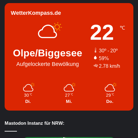
WetterKompass.de
22
℃
Olpe/Biggesee
30º - 20º
59%
Aufgelockerte Bewölkung
2.78 km/h
30
27
29
℃
℃
℃
Di.
Mi.
Do.
Mastodon Instanz für NRW: