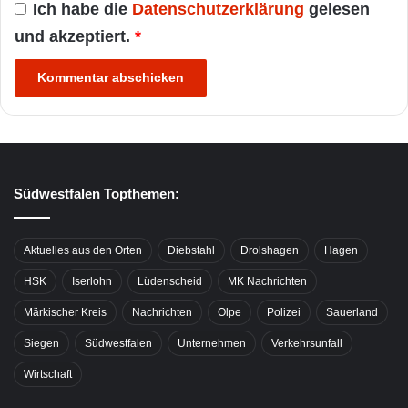
Ich habe die
Datenschutzerklärung
gelesen
und akzeptiert.
*
Südwestfalen Topthemen:
Aktuelles aus den Orten
Diebstahl
Drolshagen
Hagen
HSK
Iserlohn
Lüdenscheid
MK Nachrichten
Märkischer Kreis
Nachrichten
Olpe
Polizei
Sauerland
Siegen
Südwestfalen
Unternehmen
Verkehrsunfall
Wirtschaft