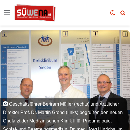
Auswahl
Skin u
Vo
Geschäftsführer Bertram Müller (rechts) und Ärztlicher
Direktor Prof. Dr. Martin Grond (links) begrüßen den neuen
Chefarzt der Medizinischen Klinik II für Pneumologie,
Schlaf- und Beatmungsmedizin, Dr. med. Jörg Hinrichs, im