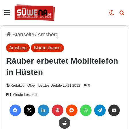
Auswahl
Skin u
Vo
Startseite
/
Arnsberg
Arnsberg
Blaulichtreport
Räuber erbeutet Mobiltelefon
in Hüsten
Redaktion Olpe
Letztes Update 15.11.2012
0
1 Minute Lesezeit
Facebook
X
LinkedIn
Pinterest
Reddit
WhatsApp
Telegram
Per Mail weiterleiten
Drucken