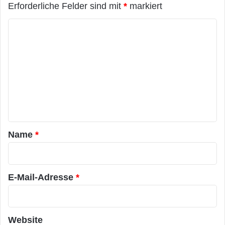
Erforderliche Felder sind mit
*
markiert
K
o
m
m
e
n
t
a
Name
*
r
*
E-Mail-Adresse
*
Website