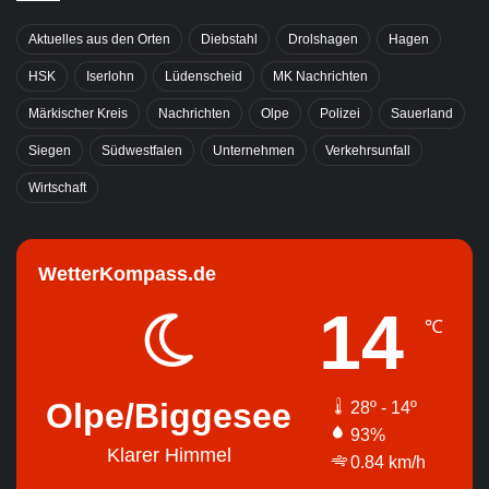
Aktuelles aus den Orten
Diebstahl
Drolshagen
Hagen
HSK
Iserlohn
Lüdenscheid
MK Nachrichten
Märkischer Kreis
Nachrichten
Olpe
Polizei
Sauerland
Siegen
Südwestfalen
Unternehmen
Verkehrsunfall
Wirtschaft
WetterKompass.de
14
℃
Olpe/Biggesee
28º - 14º
93%
Klarer Himmel
0.84 km/h