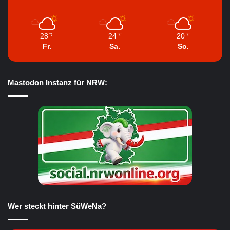
28
24
20
℃
℃
℃
Fr.
Sa.
So.
Mastodon Instanz für NRW:
Wer steckt hinter SüWeNa?