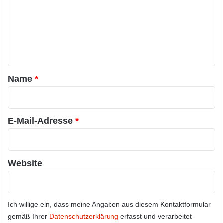
m
m
e
n
t
a
Name
*
r
*
E-Mail-Adresse
*
Website
Ich willige ein, dass meine Angaben aus diesem Kontaktformular
gemäß Ihrer
Datenschutzerklärung
erfasst und verarbeitet