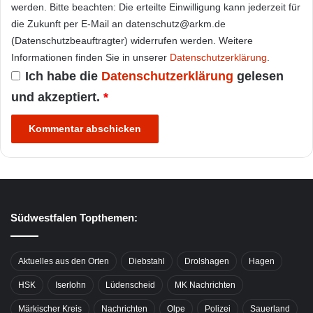
werden. Bitte beachten: Die erteilte Einwilligung kann jederzeit für
die Zukunft per E-Mail an datenschutz@arkm.de
(Datenschutzbeauftragter) widerrufen werden. Weitere
Informationen finden Sie in unserer
Datenschutzerklärung
.
Ich habe die
Datenschutzerklärung
gelesen
und akzeptiert.
*
Südwestfalen Topthemen:
Aktuelles aus den Orten
Diebstahl
Drolshagen
Hagen
HSK
Iserlohn
Lüdenscheid
MK Nachrichten
Märkischer Kreis
Nachrichten
Olpe
Polizei
Sauerland