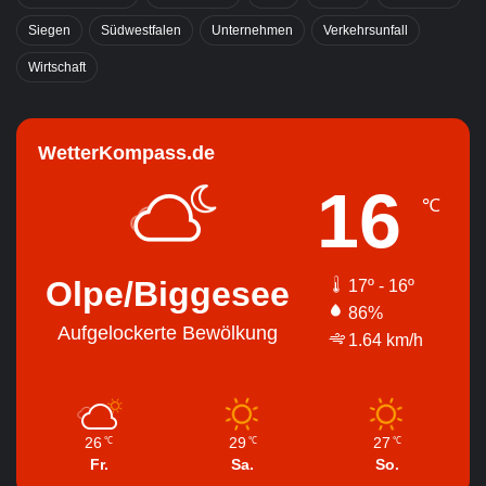
Siegen
Südwestfalen
Unternehmen
Verkehrsunfall
Wirtschaft
WetterKompass.de
16
℃
Olpe/Biggesee
17º - 16º
86%
Aufgelockerte Bewölkung
1.64 km/h
26
29
27
℃
℃
℃
Fr.
Sa.
So.