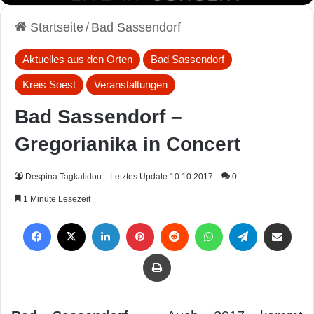
Startseite
/
Bad Sassendorf
Aktuelles aus den Orten
Bad Sassendorf
Kreis Soest
Veranstaltungen
Bad Sassendorf –
Gregorianika in Concert
Despina Tagkalidou
Letztes Update 10.10.2017
0
1 Minute Lesezeit
Facebook
X
LinkedIn
Pinterest
Reddit
WhatsApp
Telegram
Per Mail weiterleiten
Drucken