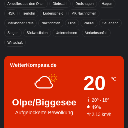
Aktuelles aus den Orten
Diebstahl
Drolshagen
Hagen
HSK
Iserlohn
Lüdenscheid
MK Nachrichten
Märkischer Kreis
Nachrichten
Olpe
Polizei
Sauerland
Siegen
Südwestfalen
Unternehmen
Verkehrsunfall
Wirtschaft
WetterKompass.de
20
℃
Olpe/Biggesee
20º - 18º
49%
Aufgelockerte Bewölkung
2.13 km/h