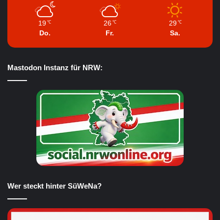
19
26
29
℃
℃
℃
Do.
Fr.
Sa.
Mastodon Instanz für NRW:
Wer steckt hinter SüWeNa?