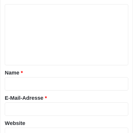
K
o
m
m
e
n
t
a
Name
*
r
*
E-Mail-Adresse
*
Website