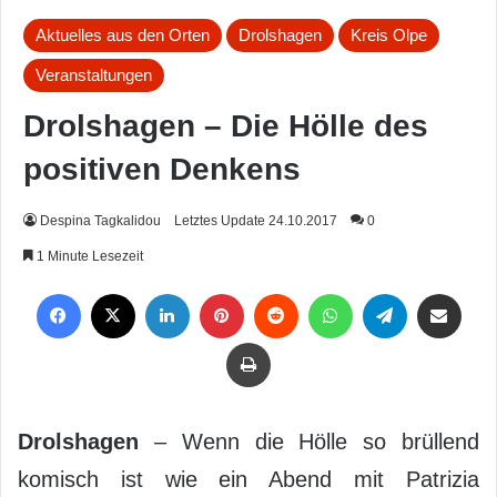
Aktuelles aus den Orten
Drolshagen
Kreis Olpe
Veranstaltungen
Drolshagen – Die Hölle des
positiven Denkens
Despina Tagkalidou
Letztes Update 24.10.2017
0
1 Minute Lesezeit
Facebook
X
LinkedIn
Pinterest
Reddit
WhatsApp
Telegram
Per Mail weiterleiten
Drucken
Drolshagen
– Wenn die Hölle so brüllend
komisch ist wie ein Abend mit Patrizia