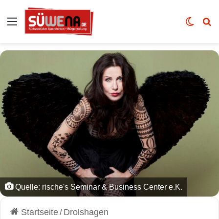
Auswahl
Skin u
Vo
Quelle: rische's Seminar & Business Center e.K.
Startseite
/
Drolshagen