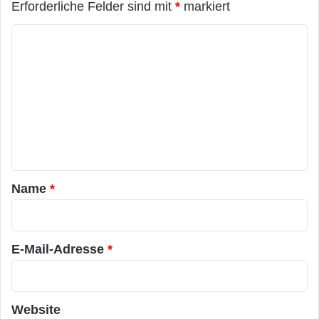
Erforderliche Felder sind mit
*
markiert
K
o
m
m
e
n
t
a
Name
*
r
*
E-Mail-Adresse
*
Website