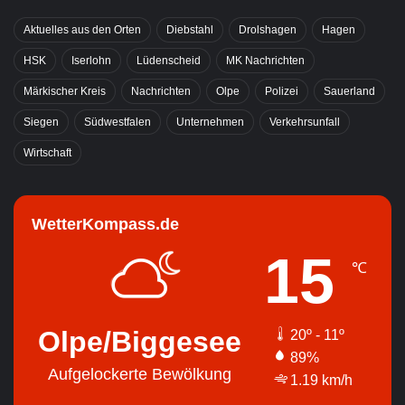
Aktuelles aus den Orten
Diebstahl
Drolshagen
Hagen
HSK
Iserlohn
Lüdenscheid
MK Nachrichten
Märkischer Kreis
Nachrichten
Olpe
Polizei
Sauerland
Siegen
Südwestfalen
Unternehmen
Verkehrsunfall
Wirtschaft
WetterKompass.de
15
℃
Olpe/Biggesee
20º - 11º
89%
Aufgelockerte Bewölkung
1.19 km/h