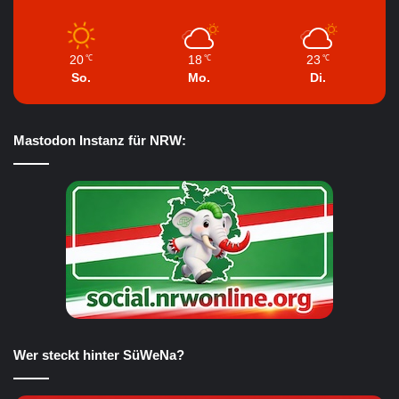
20
18
23
℃
℃
℃
So.
Mo.
Di.
Mastodon Instanz für NRW:
Wer steckt hinter SüWeNa?