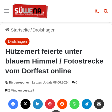
Auswahl
Skin u
Vo
Startseite
/
Drolshagen
Drolshagen
Hützemert feierte unter
blauem Himmel / Fotostrecke
vom Dorffest online
Bürgerreporter
Letztes Update 08.06.2024
0
2 Minuten Lesezeit
Facebook
X
LinkedIn
Pinterest
Reddit
WhatsApp
Telegram
Per Mail weiterleiten
Drucken