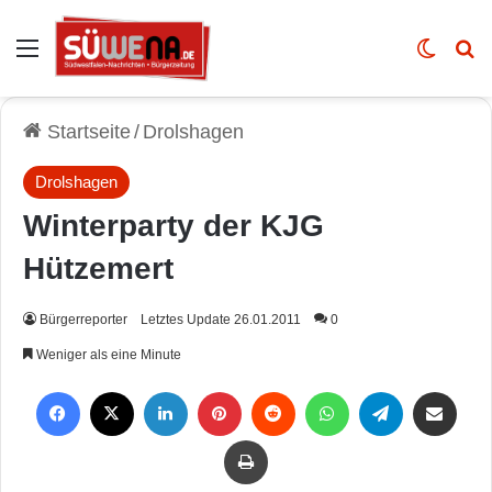
Auswahl
Skin u
Vo
Startseite
/
Drolshagen
Drolshagen
Winterparty der KJG
Hützemert
Bürgerreporter
Letztes Update 26.01.2011
0
Weniger als eine Minute
Facebook
X
LinkedIn
Pinterest
Reddit
WhatsApp
Telegram
Per Mail weiterleiten
Drucken