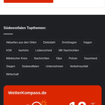
Südwestfalen Topthemen:
Aktuelles aus den Orten
Diebstahl
Drolshagen
Hagen
HSK
Iserlohn
Lüdenscheid
MK Nachrichten
Märkischer Kreis
Nachrichten
Olpe
Polizei
Sauerland
Siegen
Südwestfalen
Unternehmen
Verkehrsunfall
Wirtschaft
WetterKompass.de
℃