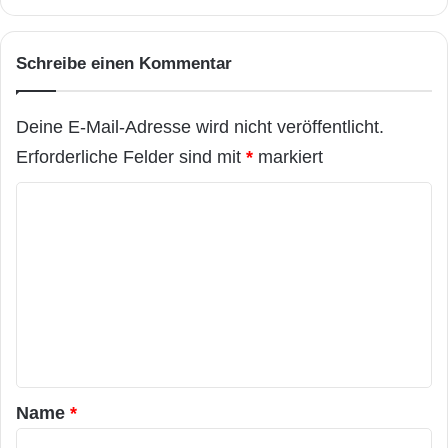
Schreibe einen Kommentar
Deine E-Mail-Adresse wird nicht veröffentlicht.
Erforderliche Felder sind mit
*
markiert
K
o
m
m
e
n
t
a
Name
*
r