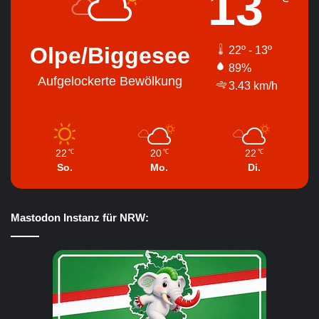
13
Olpe/Biggesee
22º - 13º
89%
Aufgelockerte Bewölkung
3.43 km/h
22
20
22
℃
℃
℃
So.
Mo.
Di.
Mastodon Instanz für NRW: