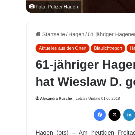
Foto: Polizei Hagen
Startseite
/
Hagen
/
61-jähriger Hagene
Aktuelles aus den Orten
Blaulichtreport
H
61-jähriger Hage
hat Wieslaw D. 
Alexandra Rüsche
Letztes Update 01.06.2018
Facebook
X
Hagen (ots) – Am heutigen Freita