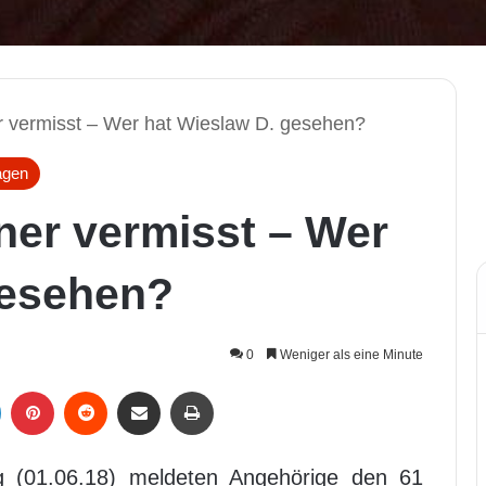
r vermisst – Wer hat Wieslaw D. gesehen?
agen
ner vermisst – Wer
gesehen?
0
Weniger als eine Minute
LinkedIn
Pinterest
Reddit
Per Mail weiterleiten
Drucken
g (01.06.18) meldeten Angehörige den 61