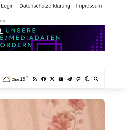
Login
Datenschutzerklärung
Impressum
ing
℃
RSS
Facebook
X
YouTube
Telegram
15
Mastodon
Skin umschalten
Volltextsuche:
Olpe