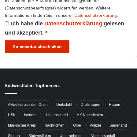
die Zukunft per E-Mail an datenschutz@arkm.de
(Datenschutzbeauftragter) widerrufen werden. Weitere
Informationen finden Sie in unserer
Datenschutzerklärung
.
Ich habe die
Datenschutzerklärung
gelesen
und akzeptiert.
*
Südwestfalen Topthemen:
Aktuelles aus den Orten
Diebstahl
Drolshagen
Hagen
HSK
Iserlohn
Lüdenscheid
MK Nachrichten
Märkischer Kreis
Nachrichten
Olpe
Polizei
Sauerland
Siegen
Südwestfalen
Unternehmen
Verkehrsunfall