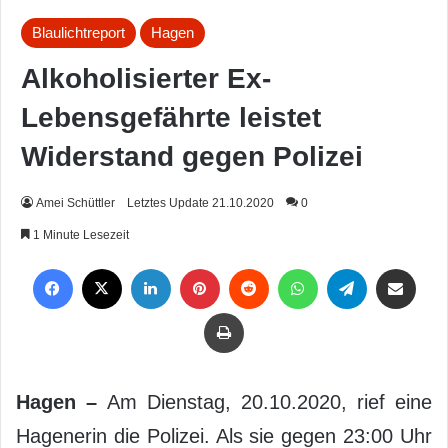
Blaulichtreport
Hagen
Alkoholisierter Ex-
Lebensgefährte leistet
Widerstand gegen Polizei
Amei Schüttler
Letztes Update 21.10.2020
0
1 Minute Lesezeit
Facebook
X
LinkedIn
Pinterest
Reddit
WhatsApp
Telegram
Per Mail weiterleiten
Drucken
Hagen –
Am Dienstag, 20.10.2020, rief eine
Hagenerin die Polizei. Als sie gegen 23:00 Uhr