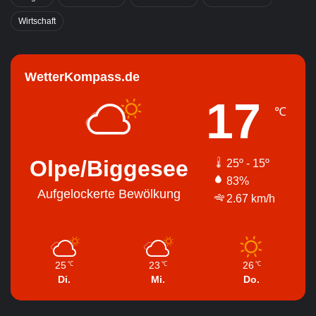
Wirtschaft
WetterKompass.de
17
℃
Olpe/Biggesee
25º - 15º
83%
Aufgelockerte Bewölkung
2.67 km/h
25
23
26
℃
℃
℃
Di.
Mi.
Do.