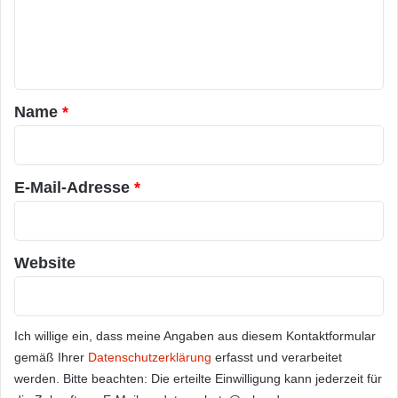
m
e
n
t
a
Name
*
r
*
E-Mail-Adresse
*
Website
Ich willige ein, dass meine Angaben aus diesem Kontaktformular
gemäß Ihrer
Datenschutzerklärung
erfasst und verarbeitet
werden. Bitte beachten: Die erteilte Einwilligung kann jederzeit für