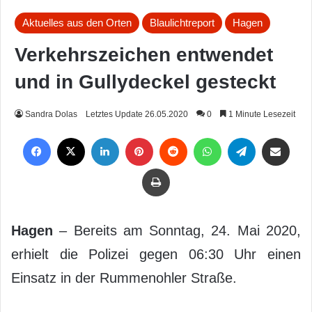
Aktuelles aus den Orten
Blaulichtreport
Hagen
Verkehrszeichen entwendet
und in Gullydeckel gesteckt
Sandra Dolas
Letztes Update 26.05.2020
0
1 Minute Lesezeit
Facebook
X
LinkedIn
Pinterest
Reddit
WhatsApp
Telegram
Per Mail weiterleiten
Drucken
Hagen
– Bereits am Sonntag, 24. Mai 2020,
erhielt die Polizei gegen 06:30 Uhr einen
Einsatz in der Rummenohler Straße.