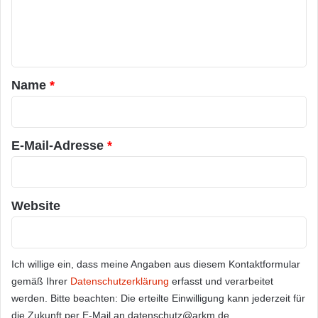
e
n
t
a
Name
*
r
*
E-Mail-Adresse
*
Website
Ich willige ein, dass meine Angaben aus diesem Kontaktformular
gemäß Ihrer
Datenschutzerklärung
erfasst und verarbeitet
werden. Bitte beachten: Die erteilte Einwilligung kann jederzeit für
die Zukunft per E-Mail an datenschutz@arkm.de