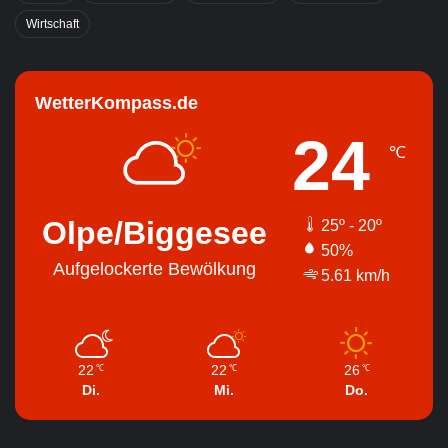
Wirtschaft
WetterKompass.de
24
℃
Olpe/Biggesee
25º - 20º
50%
Aufgelockerte Bewölkung
5.61 km/h
22
22
26
℃
℃
℃
Di.
Mi.
Do.