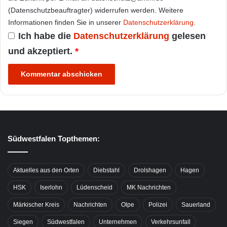
(Datenschutzbeauftragter) widerrufen werden. Weitere
Informationen finden Sie in unserer
Datenschutzerklärung
.
Ich habe die
Datenschutzerklärung
gelesen
und akzeptiert.
*
Südwestfalen Topthemen:
Aktuelles aus den Orten
Diebstahl
Drolshagen
Hagen
HSK
Iserlohn
Lüdenscheid
MK Nachrichten
Märkischer Kreis
Nachrichten
Olpe
Polizei
Sauerland
Siegen
Südwestfalen
Unternehmen
Verkehrsunfall