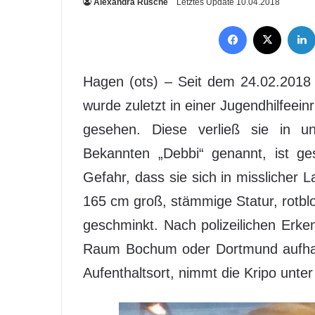
Alexandra Rüsche
Letztes Update 10.04.2018
Facebook
X
Hagen (ots) – Seit dem 24.02.2018 i
wurde zuletzt in einer Jugendhilfeein
gesehen. Diese verließ sie in u
Bekannten „Debbi“ genannt, ist ge
Gefahr, dass sie sich in misslicher L
165 cm groß, stämmige Statur, rotblo
geschminkt. Nach polizeilichen Erke
Raum Bochum oder Dortmund aufhalt
Aufenthaltsort, nimmt die Kripo unt