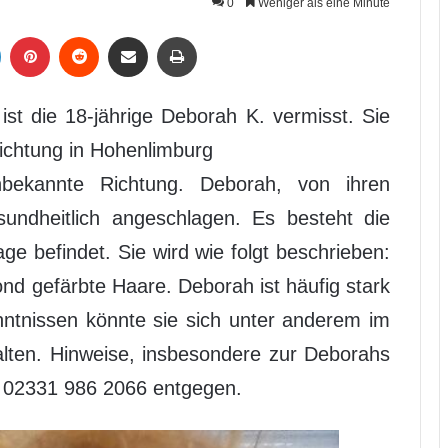
0
Weniger als eine Minute
LinkedIn
Pinterest
Reddit
Per Mail weiterleiten
Drucken
st die 18-jährige Deborah K. vermisst. Sie
richtung in Hohenlimburg
nbekannte Richtung. Deborah, von ihren
sundheitlich angeschlagen. Es besteht die
age befindet. Sie wird wie folgt beschrieben:
nd gefärbte Haare. Deborah ist häufig stark
nntnissen könnte sie sich unter anderem im
en. Hinweise, insbesondere zur Deborahs
er 02331 986 2066 entgegen.