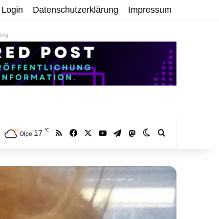
Login
Datenschutzerklärung
Impressum
ing
℃
RSS
Facebook
X
YouTube
Telegram
17
Mastodon
Skin umschalten
Volltextsuche:
Olpe