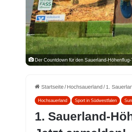
Der Countdown für den Sauerland-Höhenflug-Trai
Startseite
/
Hochsauerland
/
1. Sauerla
Hochsauerland
Sport in Südwestfalen
Sun
1. Sauerland-Höh