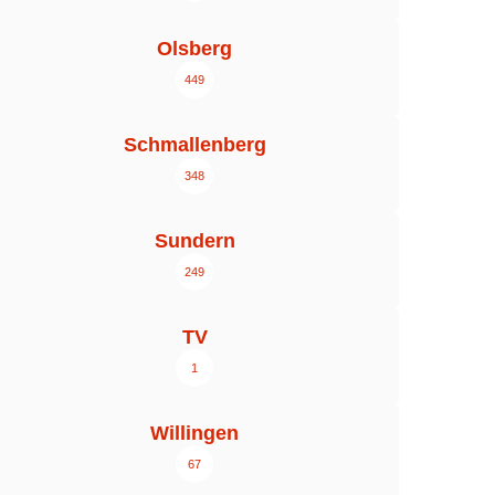
Olsberg
449
Schmallenberg
348
Sundern
249
TV
1
Willingen
67