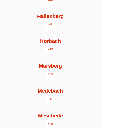
Hallenberg
98
Korbach
213
Marsberg
199
Medebach
111
Meschede
828