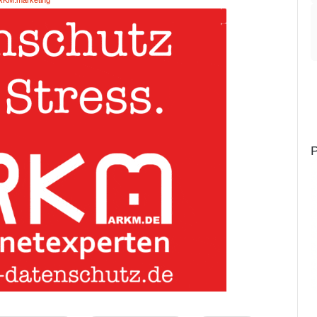
RKM.marketing
P