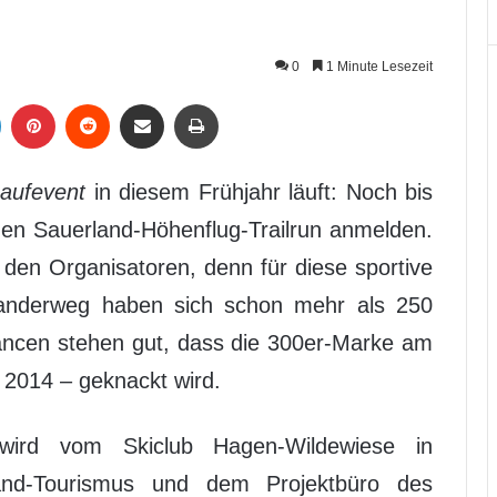
0
1 Minute Lesezeit
LinkedIn
Pinterest
Reddit
Per Mail weiterleiten
Drucken
aufevent
in diesem Frühjahr läuft: Noch bis
den Sauerland-Höhenflug-Trailrun anmelden.
 den Organisatoren, denn für diese sportive
anderweg haben sich schon mehr als 250
ancen stehen gut, dass die 300er-Marke am
 2014 – geknackt wird.
n wird vom Skiclub Hagen-Wildewiese in
nd-Tourismus und dem Projektbüro des