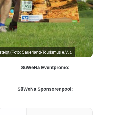
eigt (Foto: Sauerland-Tourismus e.V. ).
SüWeNa Eventpromo:
SüWeNa Sponsorenpool: