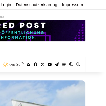
Login
Datenschutzerklärung
Impressum
ing
℃
RSS
Facebook
X
YouTube
Telegram
26
Mastodon
Skin umschalten
Volltextsuche:
Olpe