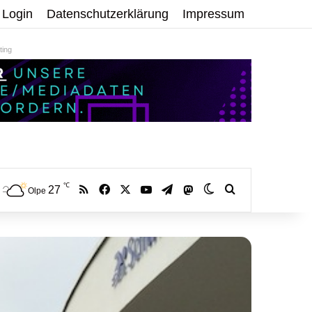
Login
Datenschutzerklärung
Impressum
ing
℃
RSS
Facebook
X
YouTube
Telegram
27
Mastodon
Skin umschalten
Volltextsuche:
Olpe