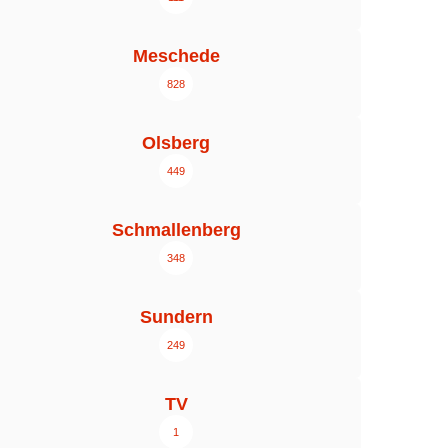
Meschede
828
Olsberg
449
Schmallenberg
348
Sundern
249
TV
1