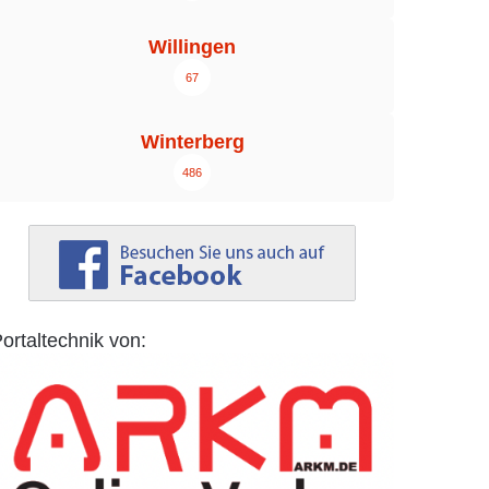
Willingen
67
Winterberg
486
ortaltechnik von: