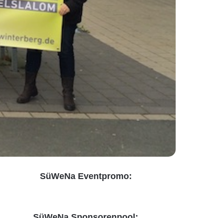
SüWeNa Eventpromo:
SüWeNa Sponsorenpool: