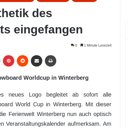
hetik des
ts eingefangen
0
1 Minute Lesezeit
LinkedIn
Pinterest
Reddit
Per Mail weiterleiten
Drucken
nowboard Worldcup in Winterberg
es neues Logo begleitet ab sofort alle
oard World Cup in Winterberg. Mit dieser
ie Ferienwelt Winterberg nun auch optisch
chen Veranstaltungskalender aufmerksam. Am