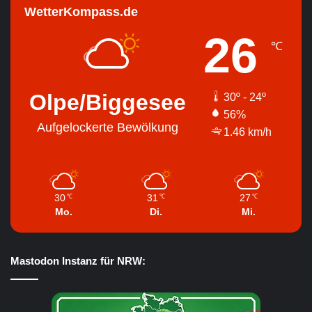
WetterKompass.de
26
℃
Olpe/Biggesee
30º - 24º
56%
Aufgelockerte Bewölkung
1.46 km/h
30
31
27
℃
℃
℃
Mo.
Di.
Mi.
Mastodon Instanz für NRW: