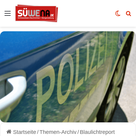
Auswahl
Skin u
Vo
Startseite
/
Themen-Archiv
/
Blaulichtreport