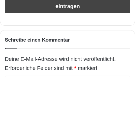
Schreibe einen Kommentar
Deine E-Mail-Adresse wird nicht veröffentlicht.
Erforderliche Felder sind mit
*
markiert
K
o
m
m
e
n
t