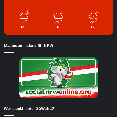
23
29
22
℃
℃
℃
Mi.
Do.
Fr.
Mastodon Instanz für NRW:
Wer steckt hinter SüWeNa?