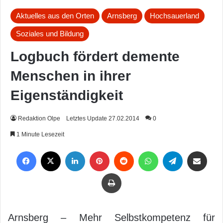
Aktuelles aus den Orten
Arnsberg
Hochsauerland
Soziales und Bildung
Logbuch fördert demente
Menschen in ihrer
Eigenständigkeit
Redaktion Olpe
Letztes Update 27.02.2014
0
1 Minute Lesezeit
Facebook
X
LinkedIn
Pinterest
Reddit
WhatsApp
Telegram
Per Mail weiterleiten
Drucken
Arnsberg – Mehr Selbstkompetenz für