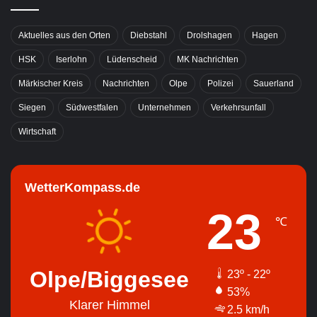
Aktuelles aus den Orten
Diebstahl
Drolshagen
Hagen
HSK
Iserlohn
Lüdenscheid
MK Nachrichten
Märkischer Kreis
Nachrichten
Olpe
Polizei
Sauerland
Siegen
Südwestfalen
Unternehmen
Verkehrsunfall
Wirtschaft
WetterKompass.de
23
℃
Olpe/Biggesee
23º - 22º
53%
Klarer Himmel
2.5 km/h