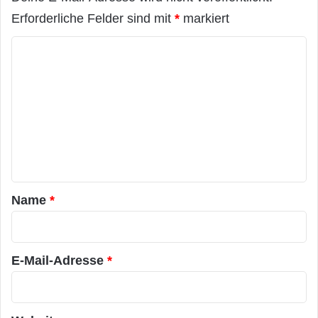
Erforderliche Felder sind mit
*
markiert
K
o
m
m
e
n
t
a
Name
*
r
*
E-Mail-Adresse
*