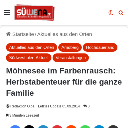
Auswahl
Skin u
Vo
Startseite
/
Aktuelles aus den Orten
Aktuelles aus den Orten
Arnsberg
Hochsauerland
Südwestfalen-Aktuell
Veranstaltungen
Möhnesee im Farbenrausch:
Herbstabenteuer für die ganze
Familie
Redaktion Olpe
Letztes Update 05.09.2014
0
3 Minuten Lesezeit
Facebook
X
LinkedIn
Pinterest
Reddit
WhatsApp
Telegram
Per Mail weiterleiten