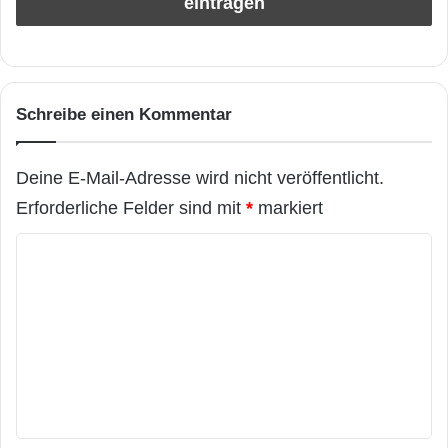
Schreibe einen Kommentar
Deine E-Mail-Adresse wird nicht veröffentlicht.
Erforderliche Felder sind mit
*
markiert
K
o
m
m
e
n
t