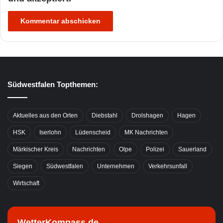
Südwestfalen Topthemen:
Aktuelles aus den Orten
Diebstahl
Drolshagen
Hagen
HSK
Iserlohn
Lüdenscheid
MK Nachrichten
Märkischer Kreis
Nachrichten
Olpe
Polizei
Sauerland
Siegen
Südwestfalen
Unternehmen
Verkehrsunfall
Wirtschaft
WetterKompass.de