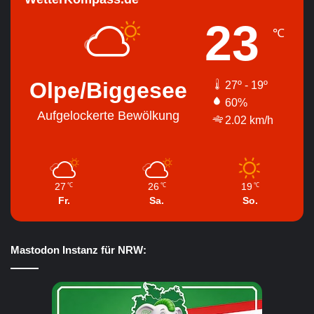
23
℃
Olpe/Biggesee
27º - 19º
60%
Aufgelockerte Bewölkung
2.02 km/h
27
26
19
℃
℃
℃
Fr.
Sa.
So.
Mastodon Instanz für NRW: